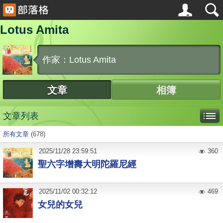
Lotus Amita
作家：Lotus Amita
文章
相簿
文章列表
所有文章
(678)
2025
/
11
/
28
23:59:51
360
聖六字增壽大明陀羅尼經
2025
/
11
/
02
00:32:12
469
女兒的女兒