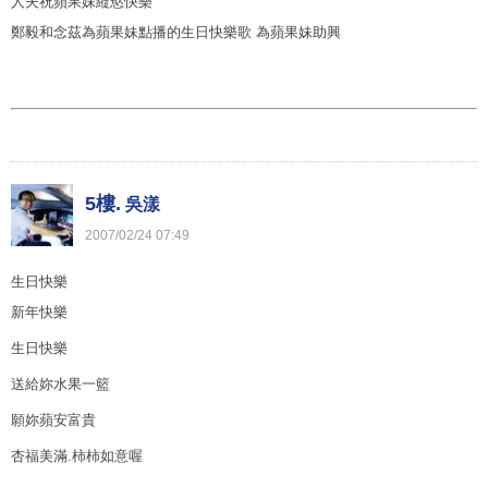
人夫祝蘋果妹縰慾快樂
鄭毅和念茲為蘋果妹點播的生日快樂歌 為蘋果妹助興
5樓.
吳漾
2007
/
02
/
24
07
:
49
生日快樂
新年快樂
生日快樂
送給妳水果一籃
願妳蘋安富貴
杏福美滿.柿柿如意喔