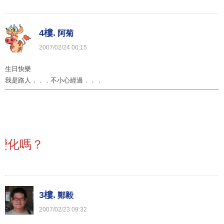
4樓.
阿菊
2007
/
02
/
24
00
:
15
生日快樂
我是路人．．．不小心經過．．．
嗎？
3樓.
鄭毅
2007
/
02
/
23
09
:
32