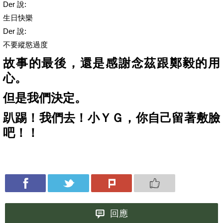
Der 說:
生日快樂
Der 說:
不要縱慾過度
故事的最後，還是感謝念茲跟鄭毅的用
心。
但是我們決定。
趴踢！我們去！小ＹＧ，你自己留著敷臉
吧！！
回應