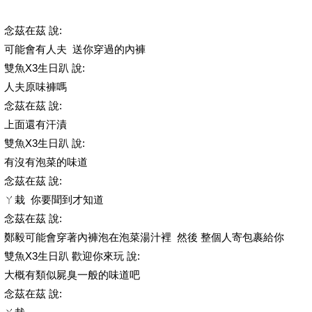
念茲在茲 說:
可能會有人夫 送你穿過的內褲
雙魚X3生日趴 說:
人夫原味褲嗎
念茲在茲 說:
上面還有汗漬
雙魚X3生日趴 說:
有沒有泡菜的味道
念茲在茲 說:
ㄚ栽 你要聞到才知道
念茲在茲 說:
鄭毅可能會穿著內褲泡在泡菜湯汁裡 然後 整個人寄包裹給你
雙魚X3生日趴 歡迎你來玩 說:
大概有類似屍臭一般的味道吧
念茲在茲 說: