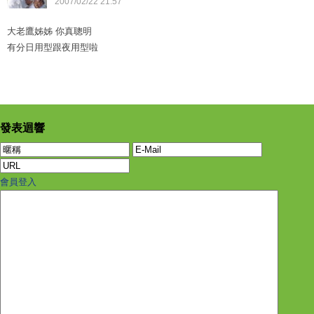
2007
/
02
/
22
21
:
57
大老鷹姊姊 你真聰明
有分日用型跟夜用型啦
發表迴響
會員登入