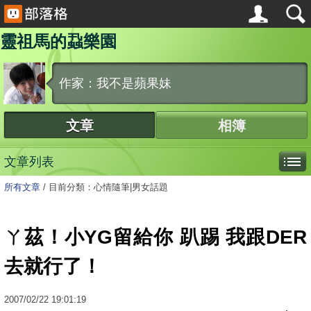
靈祖馬的蝨樂園
作家：我不是蘋果妹
文章
相簿
文章列表
所有文章
/
目前分類：心情隨筆|男女話題
ㄚ茲！小YG留給你 趴踢 我跟DER
去就行了！
2007
/
02
/
22
19:01:19