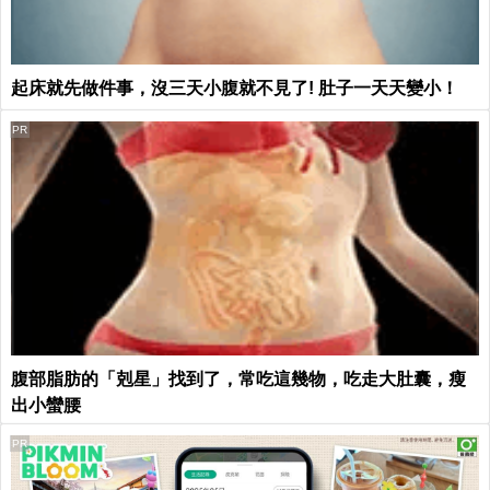
起床就先做件事，沒三天小腹就不見了! 肚子一天天變小！
PR
腹部脂肪的「剋星」找到了，常吃這幾物，吃走大肚囊，瘦
出小蠻腰
PR