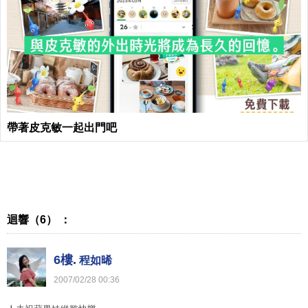
帶著皮克敏一起出門吧
迴響（6） ：
6樓.
程如晞
2007
/
02
/
28
00
:
36