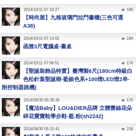
2014
/
10
/
11
07:19:27
198
【時尚屋】九格玻璃門拉門書櫃(三色可選
A36)
2014
/
10
/
11
07:13:02
184
函雅3尺電腦桌-書桌
2014
/
10
/
11
07:06:51
174
【聖誕裝飾品特賣】臺灣製6尺(180cm特級白
色松針葉聖誕樹-藍銀色系+100燈LED燈2串-
附控制器跳機)
2014
/
09
/
30
05:38:35
170
【魔法Baby】LOU&DIER品牌 立體蕾絲花朵
碎花寶寶鞋學步鞋-藍.粉(sh2242)
2014
/
09
/
30
05:31:41
218