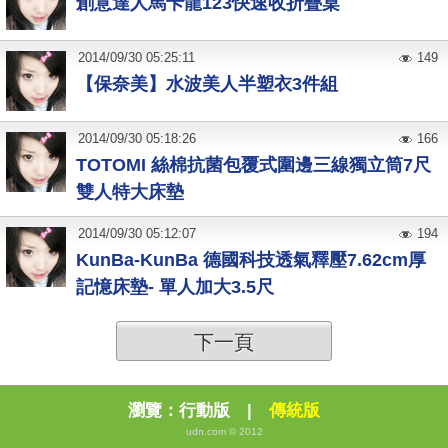
創意達人馬卡龍123快速收折疊桌
2014
/
09
/
30
05:25:11
149
【保奈美】水波美人半塑衣3件組
2014
/
09
/
30
05:18:26
166
TOTOMI 絲棉抗菌包覆式圍邊三線獨立筒7尺
雙人特大床墊
2014
/
09
/
30
05:12:07
194
KunBa-KunBa 德國科技透氣釋壓7.62cm厚
記憶床墊- 單人加大3.5尺
下一頁
瀏覽：
行動版
|
傳統版
udn.com © 2012