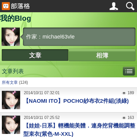
我的Blog
作家：michael63vle
文章
相簿
文章列表
所有文章
(124)
2014
/
10
/
11
07:32:01
189
【NAOMI ITO】POCHO紗布衣2件組(淡綠)
2014
/
10
/
11
07:25:52
163
【娃娃-日系】輕機能美體．連身挖背機能調整
型束衣(紫色-M-XXL)