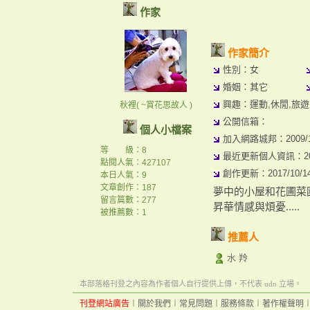
作家
作家簡介
性別：女
婚姻：其它
興趣：運動,休閒,旅遊,
秋裡( ~賞花思故人 )
公開信箱：
個人小檔案
加入網路城邦：2009/10/
等 級：8
最近更新個人資訊：2017/
點閱人氣：427107
創作更新：2017/10/14 
本日人氣：9
文章創作：187
夢中的小屋和花圃菜
留言篇數：277
昇華情感與煩憂.....
被推薦數：
1
推薦人
水 羚
本部落格刊登之內容為作者個人自行提供上傳，不代表 udn 立場。
刊登網站廣告
︱
關於我們
︱
常見問題
︱
服務條款
︱
著作權聲明