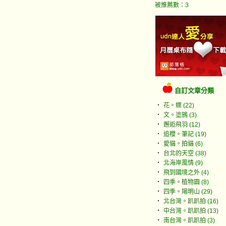
被推薦數：
3
自訂文章分類
‧
花。蝶 (22)
‧
文。塗鴉 (3)
‧
邂逅飛羽 (12)
‧
追櫻。筆記 (19)
‧
愛貓。拍貓 (6)
‧
台北的天空 (38)
‧
北海岸風情 (9)
‧
飛到國境之外 (4)
‧
四季。植物園 (8)
‧
四季。陽明山 (29)
‧
北台灣。趴趴拍 (16)
‧
中台灣。趴趴拍 (13)
‧
南台灣。趴趴拍 (3)