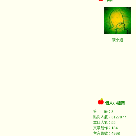
筱小姐
個人小檔案
等 級：8
點閱人氣：3127077
本日人氣：55
文章創作：184
留言篇數：4998