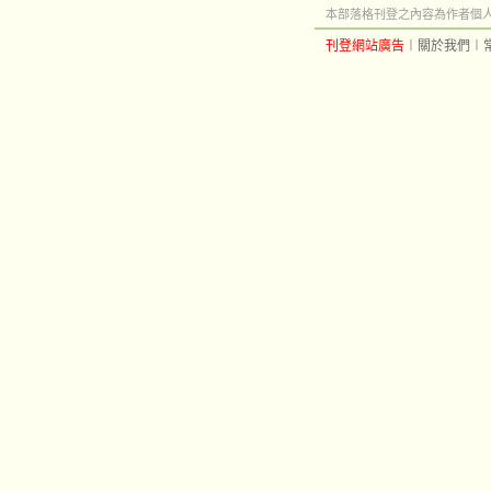
本部落格刊登之內容為作者個人自
刊登網站廣告
︱
關於我們
︱