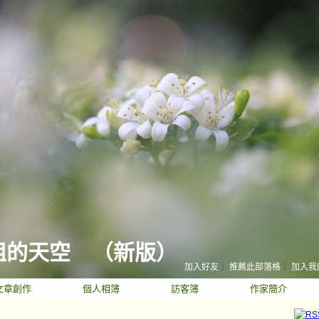
姐的天空
（
新版
）
加入好友
｜
推薦此部落格
｜
加入我
文章創作
個人相簿
訪客簿
作家簡介