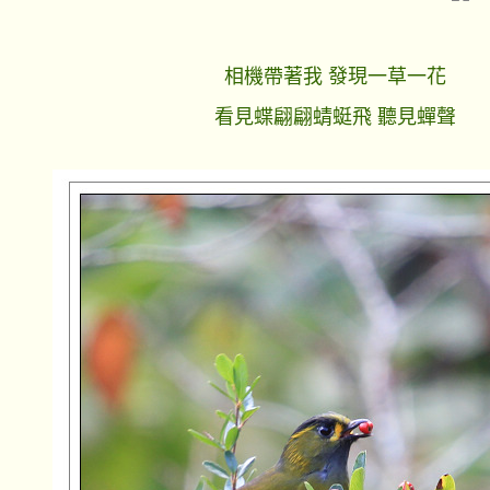
相機帶著我 發現一草一花
看見蝶翩翩蜻蜓飛 聽見蟬聲