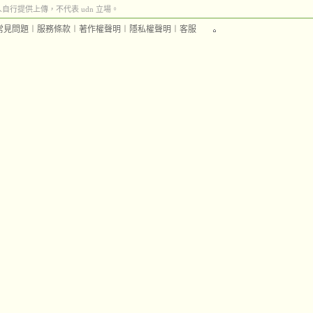
行提供上傳，不代表 udn 立場。
常見問題
︱
服務條款
︱
著作權聲明
︱
隱私權聲明
︱
客服