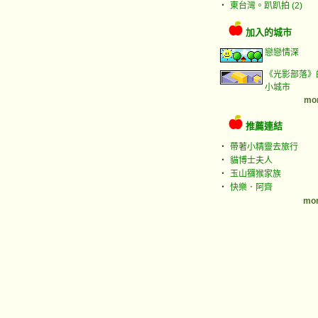
‧
東台灣。趴趴拍 (2)
加入的城市
戀戀情深
《光影部落》
小城市
mor
推薦連結
‧
帶著小精靈去旅行
‧
貓博士夫人
‧
玉山獼猴家族
‧
快樂．阿齊
mor