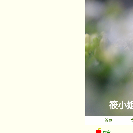
筱小
首頁
作家