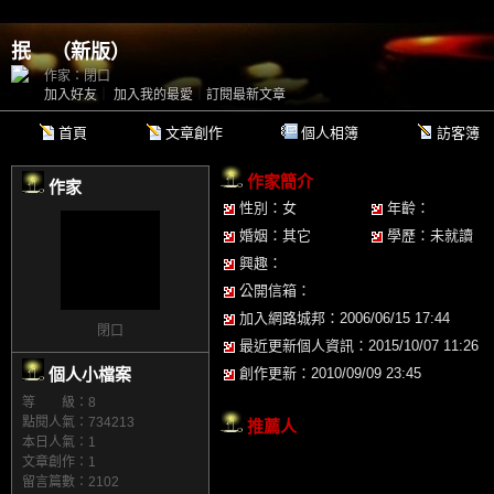
抿
（
新版
）
作家：閉口
加入好友
｜
加入我的最愛
｜
訂閱最新文章
首頁
文章創作
個人相簿
訪客簿
作家簡介
作家
性別：女
年齡：
婚姻：其它
學歷：未就讀
興趣：
公開信箱：
加入網路城邦：2006/06/15 17:44
閉口
最近更新個人資訊：2015/10/07 11:26
個人小檔案
創作更新：2010/09/09 23:45
等 級：8
點閱人氣：734213
推薦人
本日人氣：1
文章創作：1
留言篇數：2102