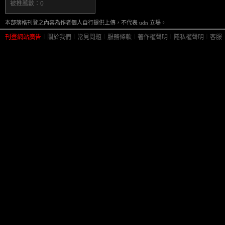
被推薦數：
0
本部落格刊登之內容為作者個人自行提供上傳，不代表 udn 立場。
刊登網站廣告
︱
關於我們
︱
常見問題
︱
服務條款
︱
著作權聲明
︱
隱私權聲明
︱
客服