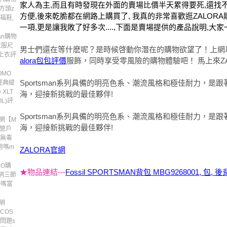
家人為主,而且有時發現在外面的賣場比價半天累得要死,還找
環方頭z
方便,後來乾脆都在網路上購買了, 我真的非常喜歡逛ZALOR
福鞋,
一項,更是讓我敗了好多次....,下面是賣場提供的產品說明,大
wan購物
 衣服尺
男士們還在等什麽呢？是時候啓動你潛在的購物欲望了！上網
 上衣評
alora包包評價
服飾，同時享受零風險的購物體驗吧！ 馬上來ZAL
MO
Sportsman系列具備的明亮色系、潮流風格和極佳耐力，是
經典緹
 XLT
海，迎接新挑戰的最佳夥伴!
OL)評
Sportsman系列具備的明亮色系、潮流風格和極佳耐力，是
網【M
海，迎接新挑戰的最佳夥伴!
露營戶
級無毒
用嗎m
ZALORA官網
O購
★物品連結---
Fossil SPORTSMAN背包 MBG9268001, 包, 
柄三節
好嗎富
網
COS
問題s