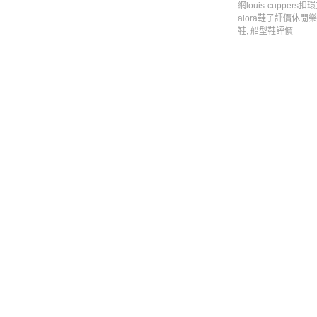
網louis-cuppers扣
alora鞋子評價休閒樂
鞋, 船型鞋評價