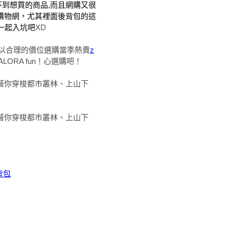
不到想買的商品,而且網購又很
A購物網，尤其裡面後背包的這
家一起入坑吧
XD
以合理的價位選購當季熱賣
z
ORA fun！心選購吧！
跟著你穿梭都市叢林、上山下
跟著你穿梭都市叢林、上山下
後背包