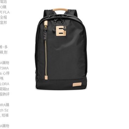
服電話
O購
 FLA
安全帽
嗎富邦
薦~多
褲,耐
RA購物
RTSMA
ra 心得
效嗎
LORA
a開箱bt
飾, 服飾評
ORA購
ch Sz
飾, 短褲
RA購物