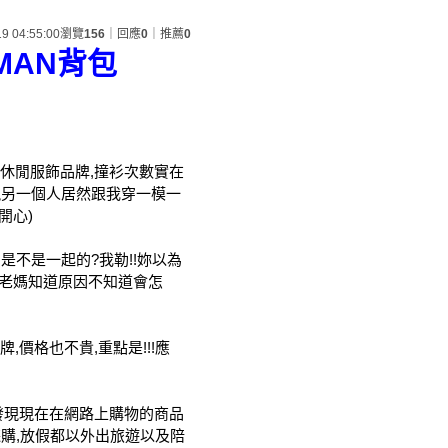
19 04:55:00
瀏覽
156
｜回應
0
｜推薦
0
SMAN背包
休閒服飾品牌,撞衫次數實在
發現另一個人居然跟我穿一模一
開心)
是不是一起的?我勒!!妳以為
(老媽知道原因不知道會怎
,價格也不貴,重點是!!!應
,發現現在在網路上購物的商品
採購,放假都以外出旅遊以及陪