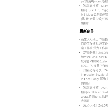
pa)好用嗎momo客
‧
【部落客推薦】MOM
物網【KPLUS】S系列
ME-Metal公路競速
(黑-黃-金屬內殼)好
購物台
最新創作
‧
高雄大尺碼工作褲推
口袋工作褲,貼袋工作
磨工作褲,彈力工作褲
‧
【好物分享】ZALO
網fossilFossil SPO
N背包 MBG926zalo
8001, 包, 後背包有
‧
【開箱心得分享】ZA
impressionSuzalor
le Lace Panty, 服
價如何
‧
【部落客推薦】ZAL
物網alcottBasic Stret
alora 順豐horts, 服
去哪買
‧
【私心大推】ZALO