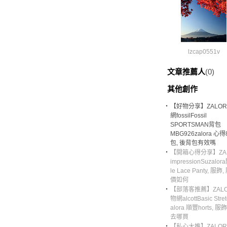
lzcap0551v
文章推薦人
(0)
其他創作
‧
【好物分享】ZALO
網fossilFossil
SPORTSMAN背包
MBG926zalora 心得8
包, 後背包有效嗎
‧
【開箱心得分享】ZA
impressionSuzalor
le Lace Panty, 服
價如何
‧
【部落客推薦】ZAL
物網alcottBasic Stret
alora 順豐horts, 服
去哪買
‧
【私心大推】ZALO