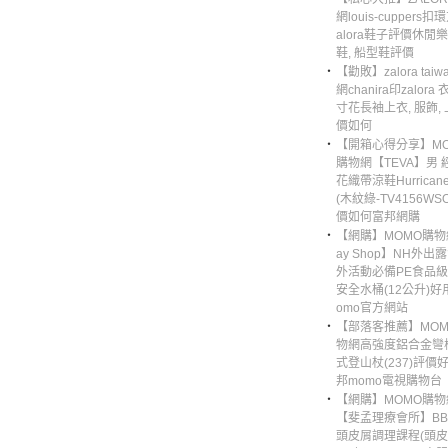
網louis-cuppers扣
alora鞋子評價休閒樂
鞋, 船型鞋評價
‧
【勸敗】zalora tai
網chanira印zalora
寸花長袖上衣, 服飾,
價如何
‧
【開箱心得分享】MO
購物網【TEVA】男 
花織帶涼鞋Hurricane
(木紋綠-TV4156WS
價如何富邦網購
‧
【網購】MOMO購物
ay Shop】NH外出
外活動必備PE食品
安全水桶(12公升)好
omo官方網站
‧
【部落客推薦】MOM
物網高強度鋁合金彎
式登山杖(237)評價
邦momo電視購物台
‧
【網購】MOMO購物
【斐孟理療會所】BB
頭皮屑調理課程(頭皮