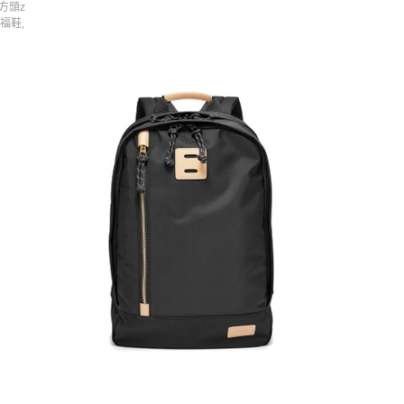
環方頭z
福鞋,