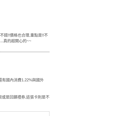
錯!!價格也合理,重點是!!不
..真的超開心的~~
有國內消費1.22%與國外
上限或是回饋禮券,這張卡則是不