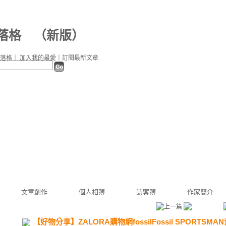
部落格
（
新版
）
落格
｜
加入我的最愛
｜
訂閱最新文章
文章創作
個人相簿
訪客簿
作家簡介
【好物分享】ZALORA購物網fossilFossil SPORTSMAN背