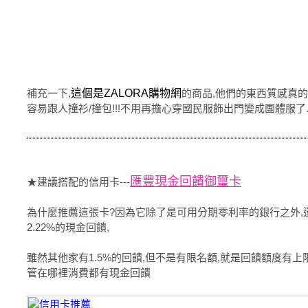
補充一下,
這個是ZALORA購物網
的商品,他們的東西質感真的不
容易跟人撞衫/撞包!!!不用再擔心穿國民服飾出門變成團體服了..
匯豐現金回饋御璽卡
★建議搭配的信用卡---
為什麼推薦這張卡?因為它除了是可用分期零利率的銀行之外,還
2.22%的現金回饋,
雖然其他家有1.5%的回饋,但不是有限名額,就是回饋額度有
管在哪裡消費都有現金回饋