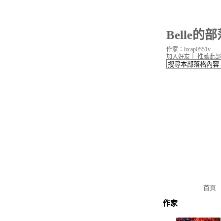
Belle的
作家：lzcap0551v
加入好友
｜
推薦此部
首頁
作家