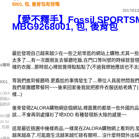
8001, 包, 後背包有效嗎
2017/01/
【愛不釋手】Fossil SPORT
MBG9268001, 包, 後背包
最近發現自己越來越少在一些之前常逛的網站上購物,尤其一些
太多了...,有一次跟朋友去餐廳吃飯,在門口等叫號的時候就
RA購物
樣的衣服...那時就心裡就覺得點點點了(不過我想她應該也不太
等我們進到餐廳時,更尷尬的事情發生了....帶位人員居然問我們
001,
我們是團體聚餐阿~~~後來回家後我就把那件衣服送給老媽了
LORA
樣...)
a開箱bt
飾, 服飾評
後來發現ZALORA購物網這個網站,裡面賣的都是一些外國的品牌
該....不會再到處撞衫了吧XDD 有種發現新大陸的感覺~~
ORA購
ch Sz
飾, 短褲
這是最近挑選中幾樣商品,一樣是在ZALORA購物網上看到的
越來越高了,可能跟生活越來越忙碌有關吧... 沒什麼時間外出
RA購物