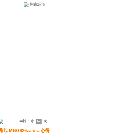
網路城邦
字體：
小
中
大
包 MBG926zalora 心得