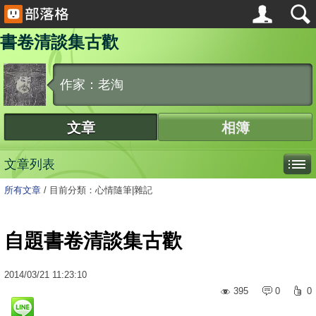
書卷清談集古歡
作家：老淘
文章
相簿
文章列表
所有文章
/
目前分類：心情隨筆|雜記
自題書卷清談集古歡
2014
/
03
/
21
11:23:10
395
0
0