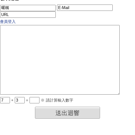
會員登入
+
=
※ 請計算輸入數字
送出迴響