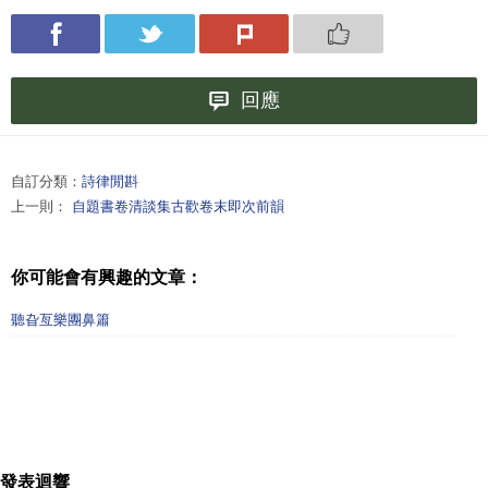
回應
自訂分類：
詩律閒斟
上一則：
自題書卷清談集古歡卷末即次前韻
你可能會有興趣的文章：
聽旮亙樂團鼻簫
發表迴響