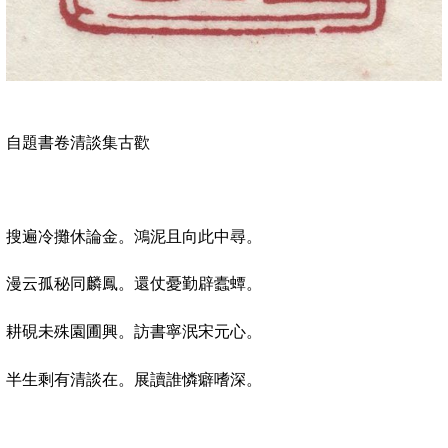
自題書卷清談集古歡
搜遍冷攤休論金。鴻泥且向此中尋。
漫云孤秘同麟鳳。還仗憂勤辟蠹蟫。
耕硯未殊園圃興。訪書寧泯宋元心。
半生剩有清談在。展讀誰憐癖嗜深。