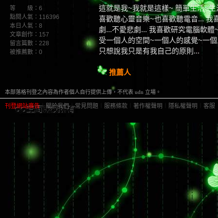
這就是我~我就是這樣~ 簡單生活~生
等 級：6
點閱人氣：116396
喜歡聽心靈音樂~也喜歡聽電音... 我
本日人氣：8
劇...不愛悲劇... 我喜歡研究電腦軟
文章創作：157
受一個人的空間~一個人的感覺~一個人
留言篇數：228
只想說我只是有我自己的原則...
被推薦數：
0
推薦人
本部落格刊登之內容為作者個人自行提供上傳，不代表 udn 立場。
刊登網站廣告
︱
關於我們
︱
常見問題
︱
服務條款
︱
著作權聲明
︱
隱私權聲明
︱
客服