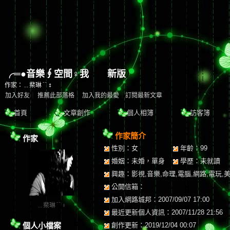
╭═●音樂∮空間♀我
（
新版
）
作家：﹎棐琳﹊♀
加入好友
｜
推薦此部落格
｜
加入我的最愛
｜
訂閱最新文章
首頁
文章創作
個人相簿
訪客簿
作家簡介
作家
性別：女
年齡：99
婚姻：未婚，單身
學歷：未就讀
興趣：影視,音樂,命理,電腦,網路,電玩,
公開信箱：
加入網路城邦：2007/09/07 17:00
﹎棐琳﹊♀
最近更新個人資訊：2007/11/28 21:56
個人小檔案
創作更新：2019/12/04 00:07