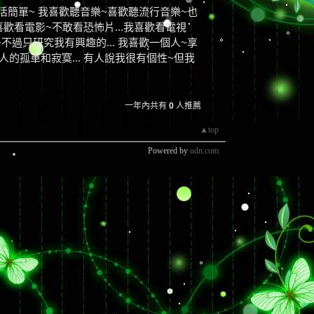
活簡單~ 我喜歡聽音樂~喜歡聽流行音樂~也
喜歡看電影~不敢看恐怖片...我喜歡看電視
體~不過只研究我有興趣的... 我喜歡一個人~享
的孤單和寂寞... 有人說我很有個性~但我
一年內共有
0
人推薦
▲top
Powered by
udn.com