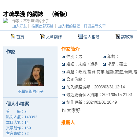
才疏學淺 的網誌
（
新版
）
作家：不學無術的小子
加入好友
｜
推薦此部落格
｜
加入我的最愛
｜
訂閱最新文章
首頁
文章創作
個人相簿
訪客簿
作家簡介
作家
性別：男
年齡：
婚姻：未婚，單身
學歷：碩士
興趣：政治,投資,商業,運動,旅遊,音樂,電
公開信箱：
加入網路城邦：2006/03/31 12:14
不學無術的小子
最近更新個人資訊：2021/05/15 21:31
創作更新：2024/01/01 10:49
個人小檔案
hi 大家好
等 級：8
點閱人氣：148392
推薦人
本日人氣：14
文章創作：169
留言篇數：72