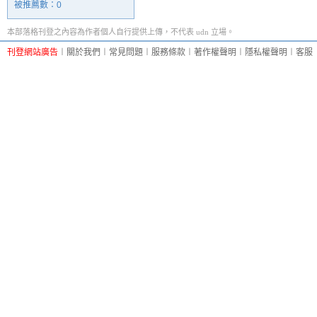
被推薦數：
0
本部落格刊登之內容為作者個人自行提供上傳，不代表 udn 立場。
刊登網站廣告
︱
關於我們
︱
常見問題
︱
服務條款
︱
著作權聲明
︱
隱私權聲明
︱
客服