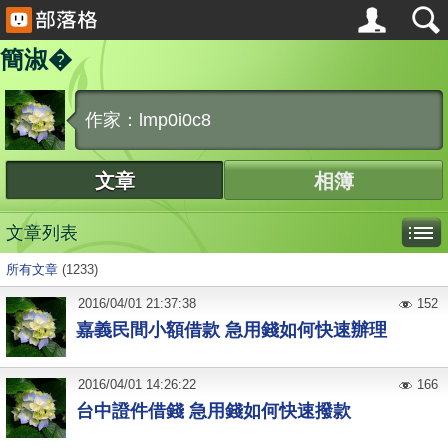
簡淑�
作家：lmp0i0c8
文章
相簿
文章列表
所有文章
(1233)
2016
/
04
/
01
21:37:38
152
嘉義民間小額借款 急用錢如何快速辦理
2016
/
04
/
01
14:26:22
166
台中證件借錢 急用錢如何快速撥款