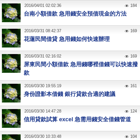
2016
/
04
/
01
02:02:36
184
台南小額借款 急用錢安全預借現金的方法
2016
/
03
/
31
08:42:37
169
花蓮民間借貸 急用錢如何快速辦理
2016
/
03
/
31
02:16:02
169
屏東民間小額借款 急用錢哪裡借錢可以快速撥
款
2016
/
03
/
30
19:55:19
161
身份證影本借錢 銀行貸款合適的建議
2016
/
03
/
30
14:47:28
124
信用貸款試算 excel 急需用錢安全借錢管道
2016
/
03
/
30
10:33:48
104