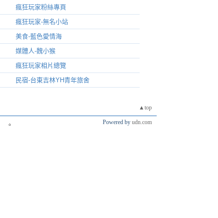
瘋狂玩家粉絲專頁
瘋狂玩家-無名小站
美食-藍色愛情海
媒體人-魏小猴
瘋狂玩家相片總覽
民宿-台東吉林YH青年旅舍
▲top
Powered by
udn.com