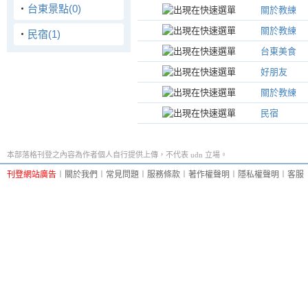
‧
台東景點(0)
關於教練
關於教練
‧
民宿(1)
台東美食
好朋友
關於教練
民宿
本部落格刊登之內容為作者個人自行提供上傳，不代表 udn 立場。
刊登網站廣告
︱
關於我們
︱
常見問題
︱
服務條款
︱
著作權聲明
︱
隱私權聲明
︱
客服