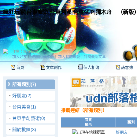
瘋狂玩家|台東旅遊|台東溯溪|台東SUP|獨木舟
（
新版
作家：瘋狂玩家
加入好友
｜
推薦此部落格
｜
加入我的最愛
｜
訂閱最新文章
首頁
文章創作
個人相簿
訪客簿
》
所有類別(7)
‧
好朋友(2)
‧
台東美食(1)
推薦連結
（所有類別）
‧
台東手創藝術(0)
首頁
類別
顯示
‧
關於教練(3)
好朋友