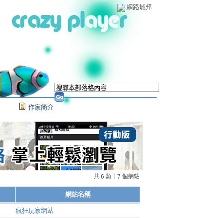
網路城邦
）
作家簡介
共 6 類｜7 個網站
網站名稱
瘋狂玩家網站