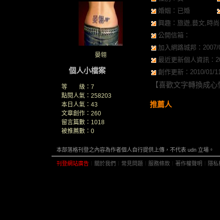
婚姻：已婚
興趣：旅遊,藝文,時尚,
公開信箱：
加入網路城邦：2007/09/
晏翎
最近更新個人資訊：2017/
個人小檔案
創作更新：2010/01/11 
【喜歡文字轉換成心情
等 級：7
點閱人氣：258203
推薦人
本日人氣：43
文章創作：260
留言篇數：1018
被推薦數：
0
本部落格刊登之內容為作者個人自行提供上傳，不代表 udn 立場。
刊登網站廣告
︱
關於我們
︱
常見問題
︱
服務條款
︱
著作權聲明
︱
隱私