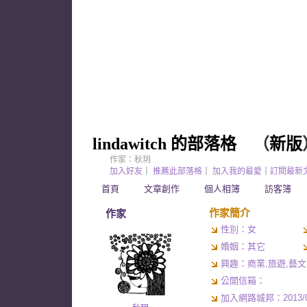
lindawitch 的部落格
（
新版
作家：秋玥
加入好友
｜
推薦此部落格
｜
加入我的最愛
｜
訂閱最新
首頁
文章創作
個人相簿
訪客簿
作家簡介
作家
性別：女
婚姻：其它
興趣：商業,旅遊,藝文
公開信箱：
加入網路城邦：2013/02/