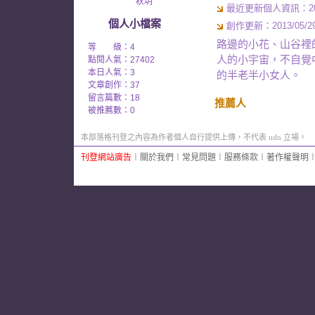
秋玥
最近更新個人資訊：2013/
個人小檔案
創作更新：2013/05/29 
路邊的小花、山谷裡
等 級：4
人的小宇宙，不自覺
點閱人氣：27402
本日人氣：3
的半老半小女人。
文章創作：37
留言篇數：18
推薦人
被推薦數：
0
本部落格刊登之內容為作者個人自行提供上傳，不代表 udn 立場。
刊登網站廣告
︱
關於我們
︱
常見問題
︱
服務條款
︱
著作權聲明