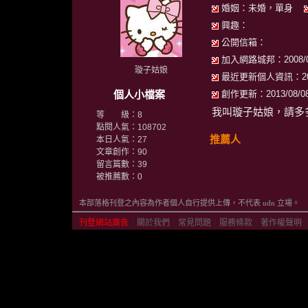
婚姻：未婚，單身
興趣：
公開信箱：
加入網路城邦：2008/04/
璇子姑娘
最近更新個人資訊：2015/
個人小檔案
創作更新：2013/08/08 
我叫璇子姑娘，請多
等 級：8
點閱人氣：108702
推薦人
本日人氣：27
文章創作：90
留言篇數：39
被推薦數：
0
本部落格刊登之內容為作者個人自行提供上傳，不代表 udn 立場。
刊登網站廣告
︱
關於我們
︱
常見問題
︱
服務條款
︱
著作權聲明