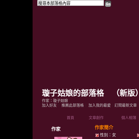
璇子姑娘的部落格
（
新版
作家：璇子姑娘
加入好友
｜
推薦此部落格
｜
加入我的最愛
｜
訂閱最新文章
首頁
文章創作
個人相簿
作家簡介
作家
性別：女