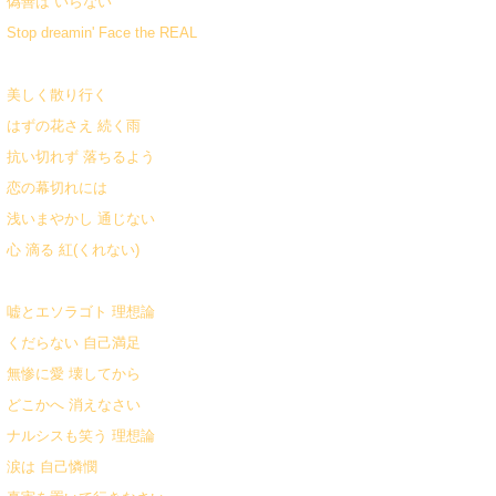
偽善は いらない
Stop dreamin' Face the REAL
美しく散り行く
はずの花さえ 続く雨
抗い切れず 落ちるよう
恋の幕切れには
浅いまやかし 通じない
心 滴る 紅(くれない)
嘘とエソラゴト 理想論
くだらない 自己満足
無惨に愛 壊してから
どこかへ 消えなさい
ナルシスも笑う 理想論
涙は 自己憐憫