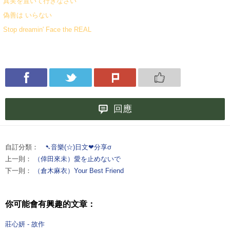
真実を置いて行きなさい
偽善は いらない
Stop dreamin' Face the REAL
回應
自訂分類：
➷音樂(☆)日文❤分享σ
上一則：
（倖田來未）愛を止めないで
下一則：
（倉木麻衣）Your Best Friend
你可能會有興趣的文章：
莊心妍 - 故作