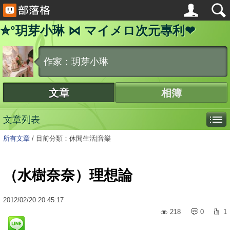
✮°玥芽小琳 ⋈ マイメロ次元專利❤
作家：玥芽小琳
文章
相簿
文章列表
所有文章
/
目前分類：休閒生活|音樂
（水樹奈奈）理想論
2012
/
02
/
20
20:45:17
218
0
1