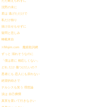
ただ耐えられずに
沈黙の末に
君は 逃げただけで
私だけ独り
抜け出せもせずに
疑問と悲しみ
轉載來自
※Mojim.com 魔鏡歌詞網
ずっと 溺れそうなのに
「僕は君に 相応しくない」
どれ だけ 傷つけたいの？
悪者にも 恋人にも戻れない
絶望的幼さで
ナルシスも笑う 理想論
涙は 自己憐憫
真実を置いて行きなさい