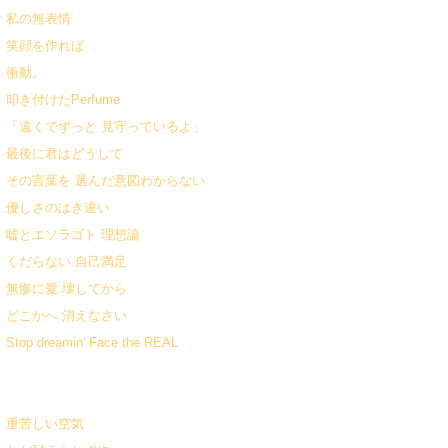
私の無表情
笑顔を作れば
衝動。
叩き付けたPerfume
「遠くでずっと 見守っているよ」
最後に君はどうして
その言葉を 選んだ意図わからない
優しさのはき違い
嘘とエソラゴト 理想論
くだらない 自己満足
無惨に愛 壊してから
どこかへ 消えなさい
Stop dreamin' Face the REAL
重苦しい空気