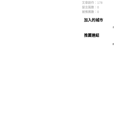
文章創作：178
留言篇數：0
被推薦數：
0
加入的城市
推薦連結
m