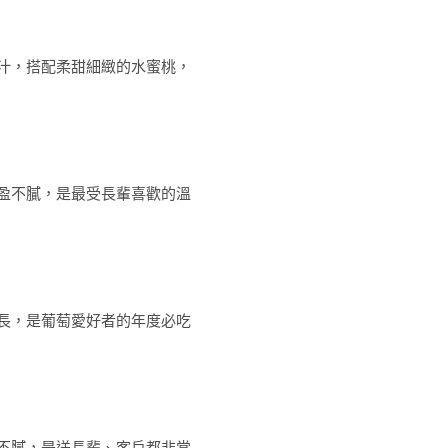
汁，搭配柔甜細緻的水蜜桃，
盈不膩，是最受長輩喜歡的溫
長，是葡萄愛好者的年度必吃
不膩，是送長輩、客戶都非常