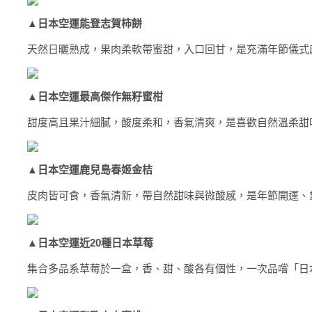
▲
日本空運能登志賀柿餅
天然日曬熟成，果肉柔軟帶蜜甜，入口回甘，是充滿年節儀式
▲
日本空運最高傑作無籽蜜柑
甜度高且果汁細膩，酸度柔和，香氣清爽，是喜歡自然溫柔甜
▲
日本空運鹿兒島春姬金桔
皮肉皆可食，香氣清新，帶自然甜味與微酸感，是年節開運、
▲
日本空運近20種日本草莓
集合多品系草莓於一盒，香、甜、酸各有個性，一次品嚐「日