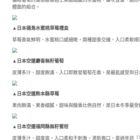
體面的組合。
▲
日本德島水蜜桃草莓禮盒
草莓香氣鮮明、水蜜桃口感細緻，兩種甜香交織，入口柔軟順
▲
日本空運麝香無籽葡萄
皮薄多汁、甜度飽滿、入口即散發葡萄花香，是最能感受到日
▲
日本空運熊本縣草莓
果肉飽滿、果香細膩，甜味與酸香比例自然，是日本冬季最受
▲
日本空運福岡縣無籽蜜柑
皮薄多汁、甜度高，入口柔和不刺激，清新爽口，是過年送「