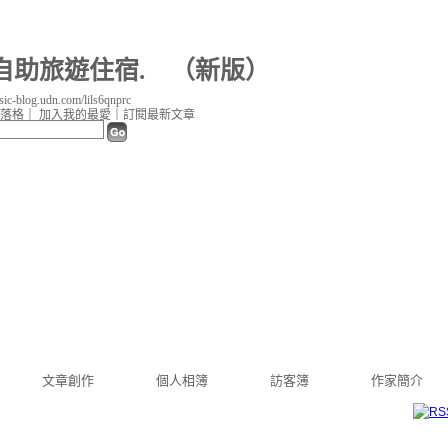
自助旅遊住宿.
（
新版
）
-blog.udn.com/lils6qnprc
落格
｜
加入我的最愛
｜
訂閱最新文章
文章創作
個人相簿
訪客簿
作家簡介