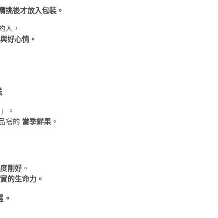
精挑後才放入包裝。
的人，
與好心情。
送
」。
品嚐的
當季鮮果
。
度剛好
。
實的生命力。
選。