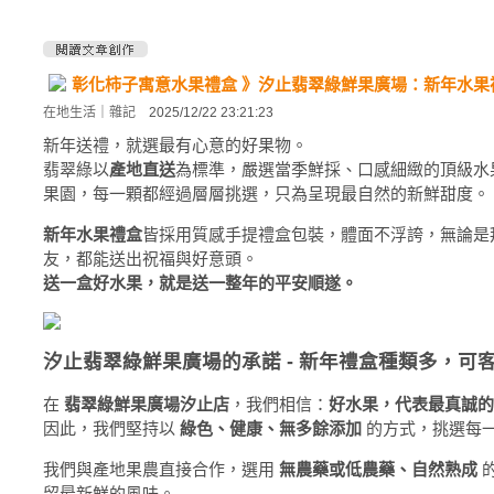
彰化柿子寓意水果禮盒 》汐止翡翠綠鮮果廣場：新年水果
在地生活
｜
雜記
2025/12/22 23:21:23
新年送禮，就選最有心意的好果物。
翡翠綠以
產地直送
為標準，嚴選當季鮮採、口感細緻的頂級水
果園，每一顆都經過層層挑選，只為呈現最自然的新鮮甜度。
新年水果禮盒
皆採用質感手提禮盒包裝，體面不浮誇，無論是
友，都能送出祝福與好意頭。
送一盒好水果，就是送一整年的平安順遂。
汐止翡翠綠鮮果廣場的承諾 - 新年禮盒種類多，可
在
翡翠綠鮮果廣場汐止店
，我們相信：
好水果，代表最真誠的
因此，我們堅持以
綠色、健康、無多餘添加
的方式，挑選每
我們與產地果農直接合作，選用
無農藥或低農藥、自然熟成
留最新鮮的風味。