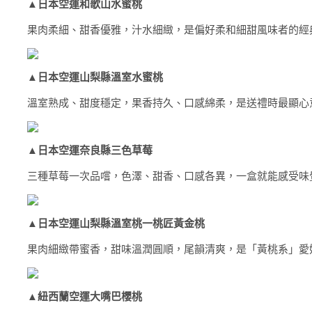
▲
日本空運和歌山水蜜桃
果肉柔細、甜香優雅，汁水細緻，是偏好柔和細甜風味者的經
▲
日本空運山梨縣溫室水蜜桃
溫室熟成、甜度穩定，果香持久、口感綿柔，是送禮時最顯心
▲
日本空運奈良縣三色草莓
三種草莓一次品嚐，色澤、甜香、口感各異，一盒就能感受味
▲
日本空運山梨縣溫室桃一桃匠黃金桃
果肉細緻帶蜜香，甜味溫潤圓順，尾韻清爽，是「黃桃系」愛
▲
紐西蘭空運大嘴巴櫻桃