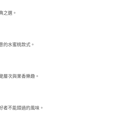
典之選。
意的水蜜桃款式。
覺層次與果香樂趣。
好者不能錯過的風味。