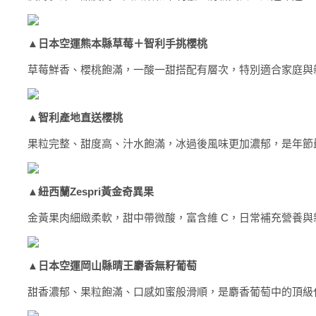
▲
日本空運熊本縣草莓＋智利手挑櫻桃
草莓鮮香、櫻桃飽滿，一酸一甜搭配有層次，特別適合家庭與
▲
智利產地直送櫻桃
果粒完整、甜度高、汁水飽滿，冰過後風味更加濃郁，是年節
▲
紐西蘭Zespri
黃金奇異果
金黃果肉細緻柔軟，甜中帶微酸，富含維 C，日常補充營養與
▲
日本空運岡山縣晴王麝香無籽葡萄
甜香濃郁、果粒飽滿、口感如蜜般滑順，是麝香葡萄中的頂級