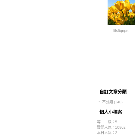
lils6qnprc
自訂文章分類
‧
不分類 (140)
個人小檔案
等 級：5
點閱人氣：10802
本日人氣：2