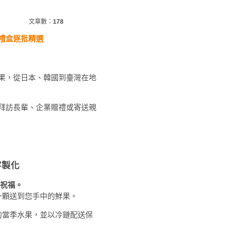
文章數：
178
禮盒逐批精選
果，從日本、韓國到臺灣在地
拜訪長輩、企業贈禮或寄送親
客製化
祝福。
一顆送到您手中的鮮果。
的當季水果，並以冷鏈配送保