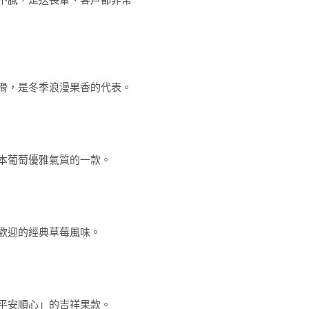
滑，是冬季浪漫果香的代表。
本葡萄優雅氣質的一款。
歡迎的經典草莓風味。
平安順心」的吉祥果款。