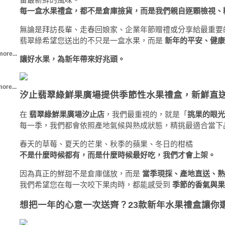
每一盒水果禮盒，都不是倉庫撿貨，而是我們親自逐顆檢視、
無論是拜訪長輩、走春回娘家、企業年節贈禮或分享給最重要
翡翠綠希望您送出的不只是一盒水果，而是
新年的平安、健康
more...
讓好水果，為新年帶來好兆頭。
ore...
汐止翡翠綠鮮果廣場提供季節性水果禮盒，新鮮直
在
翡翠綠鮮果廣場汐止店
，我們最重視的，就是「
挑果的眼光
每一季，我們都會依照產地氣候與熟成狀態，精挑最適合當下
春天的草莓、夏天的芒果、秋季的蘋果、冬日的柑橘
不是什麼時候都有，而是什麼時候最好吃，我們才會上架。
因為真正的鮮甜不是倉庫儲放，而是
當季現採、產地直送、熟
我們希望您在每一次咬下果肉時，都能感受到
季節的香氣與果
想把一年的心意一次送齊？23款新年水果禮盒讓你