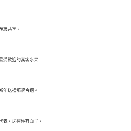
親友共享。
最受歡迎的宴客水果。
新年送禮都很合適。
代表，送禮極有面子。