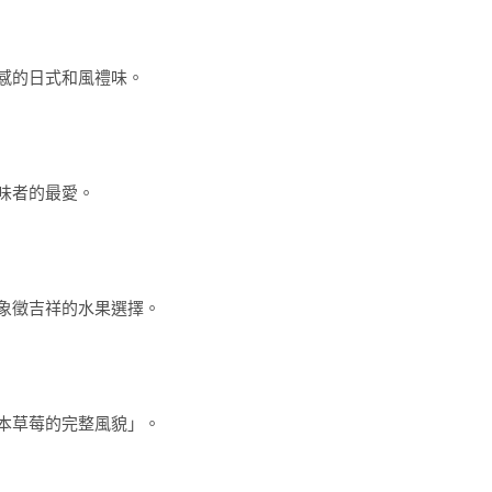
感的日式和風禮味。
味者的最愛。
象徵吉祥的水果選擇。
本草莓的完整風貌」。