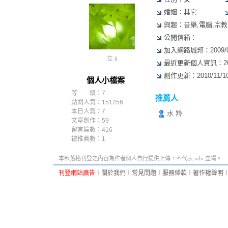
婚姻：其它
興趣：音樂,電腦,宗教
公開信箱：
加入網路城邦：2009/03/
立 li
最近更新個人資訊：2009/
創作更新：2010/11/10 
個人小檔案
等 級：7
推薦人
點閱人氣：151256
本日人氣：7
水 羚
文章創作：59
留言篇數：416
被推薦數：
1
本部落格刊登之內容為作者個人自行提供上傳，不代表 udn 立場。
刊登網站廣告
︱
關於我們
︱
常見問題
︱
服務條款
︱
著作權聲明