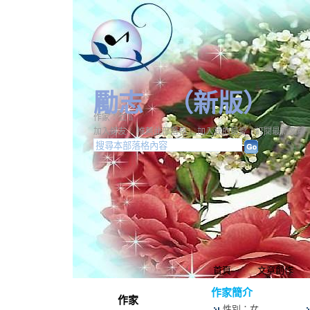
勵志
（
新版
）
作家：立 li
加入好友
｜
推薦此部落格
｜
加入我的最愛
｜
訂閱最新文章
首頁
文章創作
作家簡介
作家
性別：女