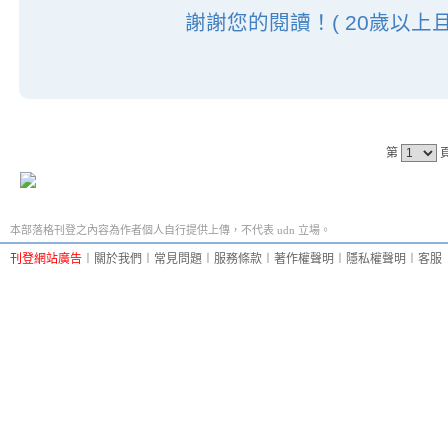
謝謝您的閱讀！( 20歲以上
第
本部落格刊登之內容為作者個人自行提供上傳，不代表 udn 立場。
刊登網站廣告
︱
關於我們
︱
常見問題
︱
服務條款
︱
著作權聲明
︱
隱私權聲明
︱
客服