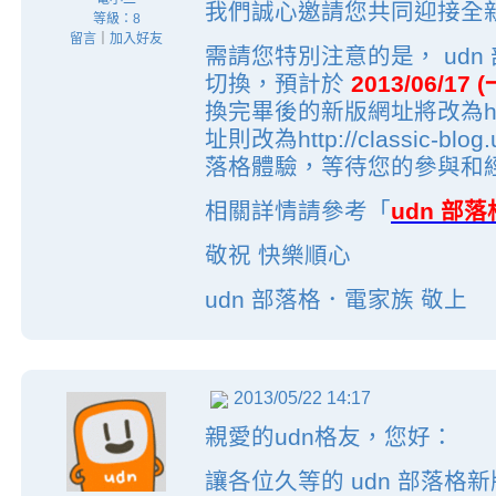
我們誠心邀請您共同迎接全新面
等級：8
留言
｜
加入好友
需請您特別注意的是， ud
切換，預計於
2013/06/17 
換完畢後的新版網址將改為http:/
址則改為http://classic-b
落格體驗，等待您的參與和
相關詳情請參考「
udn 部
敬祝 快樂順心
udn 部落格．電家族 敬上
2013/05/22 14:17
親愛的udn格友，您好：
讓各位久等的 udn 部落格