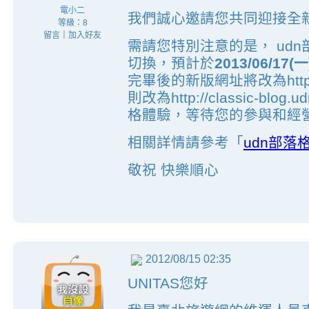
電小二
我們誠心邀請您共同迎接全新
等級：8
留言
｜
加入好友
需請您特別注意的是， ud
切換，預計於
2013/06/17(
完畢後的新版網址將改為http://
則改為http://classic-bl
格體驗，等待您的參與和經
相關詳情請參考「
udn部
敬祝 快樂順心
2012/08/15 02:35
UNITAS您好