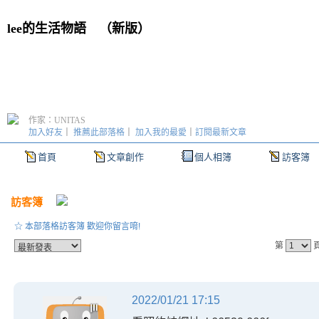
lee的生活物語
（
新版
）
作家：UNITAS
加入好友
｜
推薦此部落格
｜
加入我的最愛
｜
訂閱最新文章
首頁
文章創作
個人相簿
訪客簿
訪客簿
☆ 本部落格訪客簿 歡迎你留言唷!
第
2022/01/21 17:15