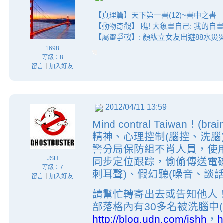
【真理篇】天下第一書(12)~書中之書
【動物奇觀】 瞧! 大象畫自己: 我的自
【屬靈爭戰】: 顏紘立女友出遊88水災
1698
等級：8
留言
｜
加入好友
2012/04/11 13:59
Mind contral Taiwan！(brai
精神、心理控制(腦控、洗腦
警分局保防組不肖人員，使
JSH
同步定位跟踪，偷偷傳送電
等級：7
刺耳聲)、假幻聽(噪音、談
留言
｜
加入好友
請幫忙轉寄出去或告知他人
部落格內有30多名被洗腦中
http://blog.udn.com/jshh
，
h