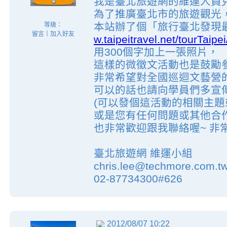
我是臺北旅遊網的維運人員
為了推廣臺北市的旅遊觀光
本站辦了個「旅行臺北發現
等級：
留言
｜
加入好友
w.taipeitravel.net/tourTaipei
用300個字加上一張照片，
這樣的微徵文活動也是鼓勵
非常希望對全國巡迴文藝營
可以的話也請向學員們多宣
(可以發個這活動的相關主題
或是您有任何問題或其他合
也非常歡迎跟我聯絡喔~ 非
臺北旅遊網 維運小組
chris.lee@techmore.com.t
02-87734300#626
2012/08/07 10:22