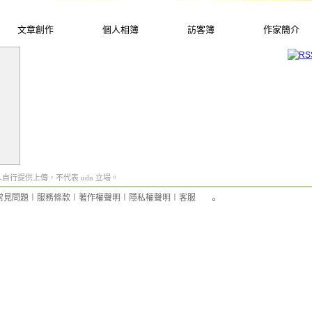
文章創作
個人相簿
訪客簿
作家簡介
行提供上傳，不代表 udn 立場。
常見問題
︱
服務條款
︱
著作權聲明
︱
隱私權聲明
︱
客服