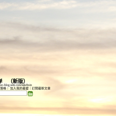
岸
（
新版
）
c-blog.udn.com/lakehsin
落格
｜
加入我的最愛
｜
訂閱最新文章