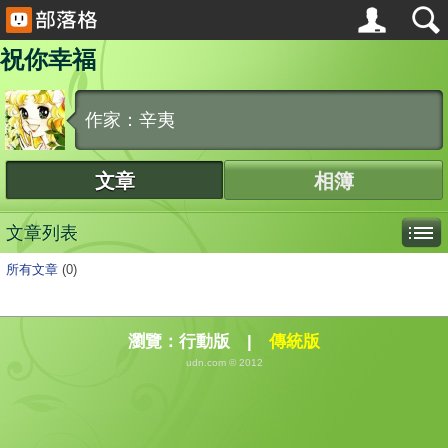
祝你幸福
作家：辛夷
文章
相簿
文章列表
所有文章
(0)
瀏覽：
行動版
|
傳統版
udn.com © 2012