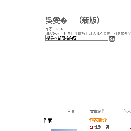
吳雯�
（
新版
）
作家：l7v3y8
加入好友
｜
推薦此部落格
｜
加入我的最愛
｜
訂閱最新
首頁
文章創作
個人
作家簡介
作家
性別：男