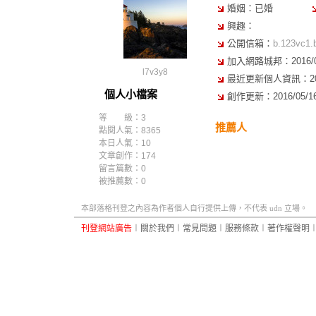
婚姻：已婚
興趣：
公開信箱：
b.123vc1
加入網路城邦：2016/04/
l7v3y8
最近更新個人資訊：2016/
個人小檔案
創作更新：2016/05/16 
等 級：3
推薦人
點閱人氣：8365
本日人氣：10
文章創作：174
留言篇數：0
被推薦數：
0
本部落格刊登之內容為作者個人自行提供上傳，不代表 udn 立場。
刊登網站廣告
︱
關於我們
︱
常見問題
︱
服務條款
︱
著作權聲明