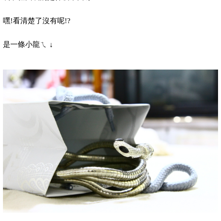
嘿
!
看清楚了沒有呢
!?
是一條小龍ㄟ
↓