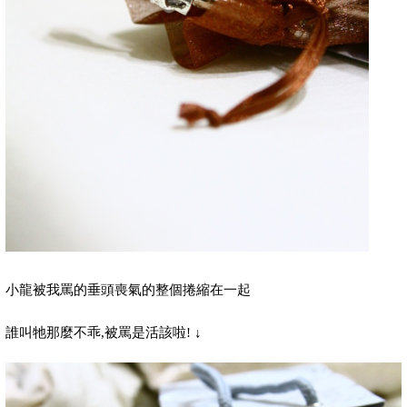
小龍被我罵的垂頭喪氣的整個捲縮在一起
誰叫牠那麼不乖
,
被罵是活該啦
!
↓