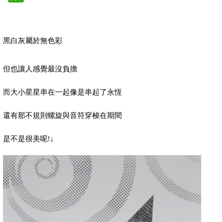
黑白灰屬於無色彩
但也讓人感覺最沒負擔
而大小星星串在一起像是串起了永恆
還有那不規則螺旋與音符穿梭在期間
是不是很美呢
!
↓