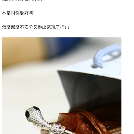
不是叫你躲好嗎!
怎麼那麼不安分又跑出來玩了捏
!
↓