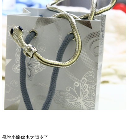
是說小龍你也太頑皮了