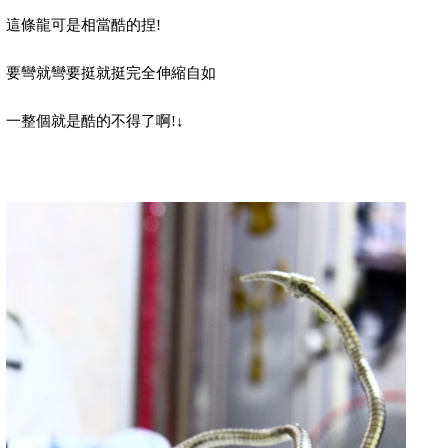
這條龍可是相當酷的捏
!
要彎就彎要挺就挺完全伸縮自如
一整個就是酷的不得了啊!
↓