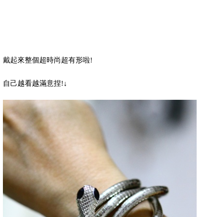
戴起來整個超時尚超有形啦
!
自己越看越滿意捏
!
↓