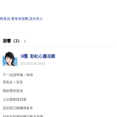
限會員,要發表迴響,請先登入
迴響（3） ：
3樓.
彩虹心靈花園
2012
/
07
/
26
19
:
51
下一位請準備～哈哈
雲美女～安安
我的聲音狀況
上次跟妳提到過
這症狀已困擾我多年
好在目前服中藥已略見改善