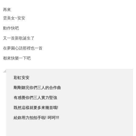
再來
雲美女~安安
動作快吧
又一首新歌誕生了
在夢園心語那裡也一首
都來快樂一下吧
彩虹安安
剛剛聽完你們三人的合作曲
有感覺你們三人實力堅強
既然這樣就要多來幾首哦!
給妳用力拍拍手啦! 呵呵!!!