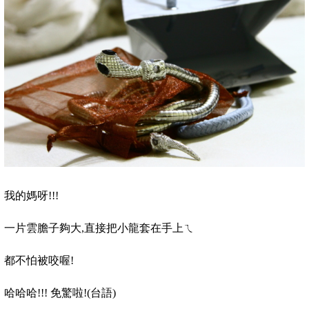
我的媽呀
!!!
一片雲膽子夠大
,
直接把小龍套在手上ㄟ
都不怕被咬喔
!
哈哈哈!!! 免驚啦!(台語)