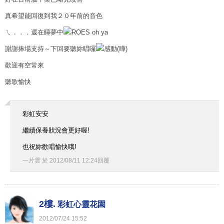
真希望能回復到我２０年前的音色
ㄟ．．．還在睡夢中
謝謝捧場支持～下回要聽妳唱囉
歡迎有空常來
聽歌愉快
彩虹安安
繼續保養狀況會更好喔!
也祝妳歡唱愉快哦!
一片雲
於
2012
/
08
/
11
12
:
24
回覆
2樓.
彩虹心靈花園
2012
/
07
/
24
15
:
52