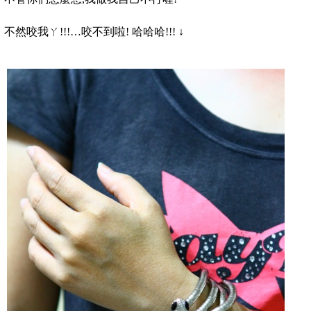
不然咬我ㄚ
!!!…
咬不到啦
!
哈哈哈
!!!
↓