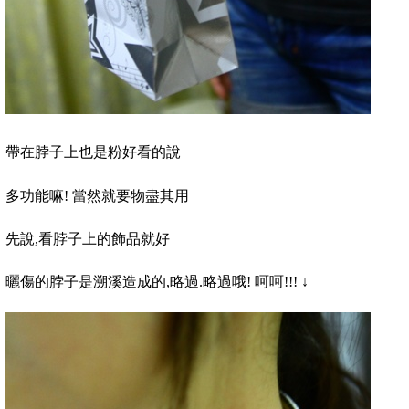
帶在脖子上也是粉好看的說
多功能嘛
! 當然
就要物盡其用
先說
,
看脖子上的飾品就好
曬傷的脖子是溯溪造成的,略過.略過哦
!
呵呵
!!!
↓