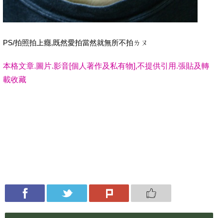
PS/拍照拍上癮,既然愛拍當然就無所不拍ㄌㄡ
本格文章.圖片.影音[個人著作及私有物],不提供引用.張貼及轉
載收藏