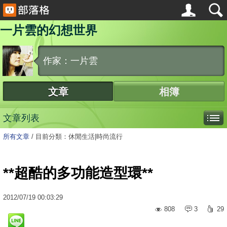
一片雲的幻想世界
作家：一片雲
文章
相簿
文章列表
所有文章
/
目前分類：休閒生活|時尚流行
**超酷的多功能造型環**
2012
/
07
/
19
00:03:29
808
3
29