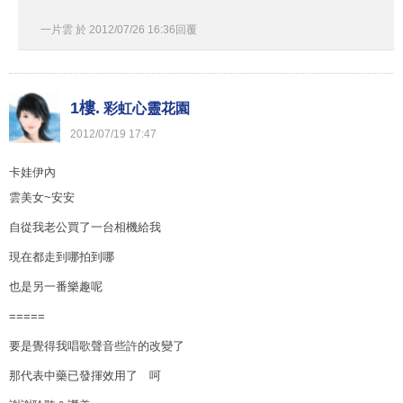
一片雲
於
2012
/
07
/
26
16
:
36
回覆
1樓.
彩虹心靈花園
2012
/
07
/
19
17
:
47
卡娃伊內
雲美女~安安
自從我老公買了一台相機給我
現在都走到哪拍到哪
也是另一番樂趣呢
=====
要是覺得我唱歌聲音些許的改變了
那代表中藥已發揮效用了 呵