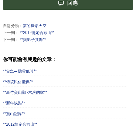
回應
自訂分類：
雲的攝彩天空
上一則：
**2012情定合歡山**
下一則：
**與影子共舞**
你可能會有興趣的文章：
**賞魚─ 聽雲低吟**
**傳統民俗慶典**
**新竹寶山鄉~木炭的家**
**新年快樂**
**鳶山記憶**
**2012情定合歡山**