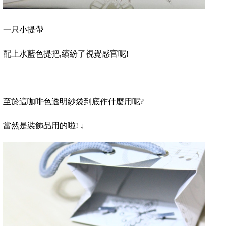
一只小提帶
配上水藍色提把
,
繽紛了視覺感官呢
!
至於這咖啡色透明紗袋到底作什麼用呢
?
當然是裝飾品用的啦
!
↓