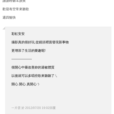
謝謝聆聽＆讚美
歡迎有空常來聽歌
週四愉快
彩虹安安
攝影真的很好玩,從鏡頭裡面發現新事物
更增添了生活的樂趣呢!
--------------------
很開心中藥改善妳的過敏體質
以後就可以多唱些歌來聽聽了ㄟ
開心.開心.真開心ㄋ
一片雲
於
2012
/
07
/
20
19
:
02
回覆