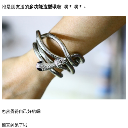
牠是朋友送的
多功能造型環
啦! 噗!!! 噗!!!
↓
!
忽然覺得自己好酷喔
!
簡直帥呆了啦