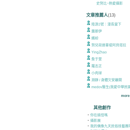
史努比~熱愛攝影
文章推薦人
(13)
陸游2號：漫長當下
露那伊
繽紛
努兒荷達畢堤阿貝塔拉
YingZhao
詹于萱
羅志正
小肉球
淵靜 / 身體欠安離開
medov醫生(我愛中華民
more.
其他創作
‧
你在搞怪嗎
‧
攝影展
‧
我的偶像九天民俗技藝團