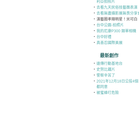
利亞拍照片
‧
去看九天民俗技藝團表演
‧
去看無盡攝影展無畏分享
‧
演藝圈孝順明星！米可白
‧
台中公園-拍照片
‧
我的尼康P300 類單相機
‧
台中好禮
‧
真善忍國際美展
最新創作
‧
遠傳行動基地台
‧
史努比鐵片
‧
警察辛苦了
‧
2021年12月18日公投4個
都同意
‧
被蜜蜂叮危險