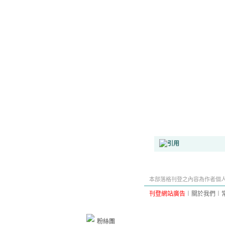
本部落格刊登之內容為作者個人自
刊登網站廣告
︱
關於我們
︱
粉絲團