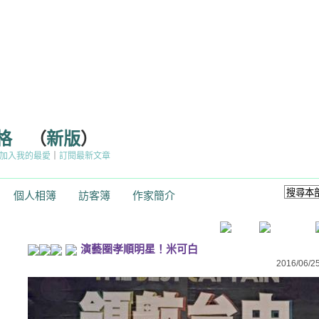
格
（
新版
）
加入我的最愛
｜
訂閱最新文章
個人相簿
訪客簿
作家簡介
演藝圈孝順明星！米可白
2016/06/25