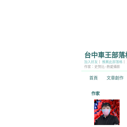
台中車王部落
加入好友
｜
推薦此部落格
｜
作家：史努比~熱愛攝影
首頁
文章創作
作家