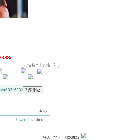
2388/
(
心情隨筆
｜
心情日記
)
&aid=63316232
▲top
Powered by
udn.com
登入
加入
網路城邦