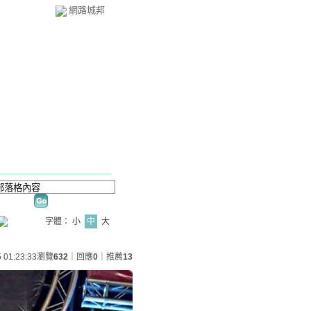
網路城邦
字體：
小
中
大
 01:23:33
瀏覽
632
｜回應
0
｜推薦
13