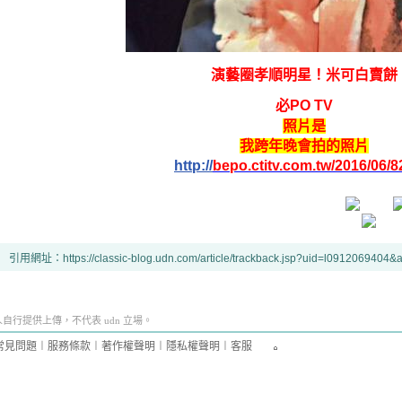
演藝圈孝順明星！米可白賣餅
必PO TV
照片是
我跨年晚會拍的照片
http://
bepo.ctitv.com.t
w/2016/06/
8
引用網址：https://classic-blog.udn.com/article/trackback.jsp?uid=l0912069404
行提供上傳，不代表 udn 立場。
常見問題
︱
服務條款
︱
著作權聲明
︱
隱私權聲明
︱
客服