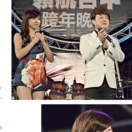
國
..
瑪