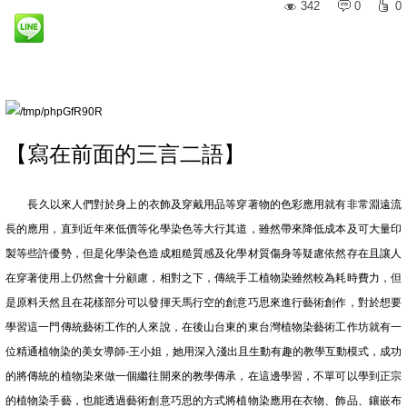
342
0
0
【寫在前面的三言二語】
長久以來人們對於身上的衣飾及穿戴用品等穿著物的色彩應用就有非常淵遠流
長的應用，直到近年來低價等化學染色等大行其道，雖然帶來降低成本及可大量印
製等些許優勢，但是化學染色造成粗糙質感及化學材質傷身等疑慮依然存在且讓人
在穿著使用上仍然會十分顧慮，相對之下，傳統手工植物染雖然較為耗時費力，但
是原料天然且在花樣部分可以發揮天馬行空的創意巧思來進行藝術創作，對於想要
學習這一門傳統藝術工作的人來說，在後山台東的東台灣植物染藝術工作坊就有一
位精通植物染的美女導師-王小姐，她用深入淺出且生動有趣的教學互動模式，成功
的將傳統的植物染來做一個繼往開來的教學傳承，在這邊學習，不單可以學到正宗
的植物染手藝，也能透過藝術創意巧思的方式將植物染應用在衣物、飾品、鑲嵌布