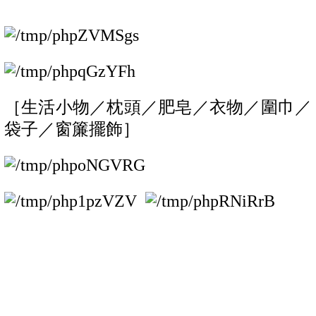
［生活小物／枕頭／肥皂／衣物／圍巾／
袋子／窗簾擺飾］