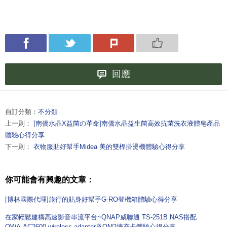
回應
自訂分類：
不分類
上一則：
[南僑水晶X益菌の革命]南僑水晶益生菌高效抗菌洗衣液體皂產品
體驗心得分享
下一則：
衣物服貼好幫手Midea 美的雙桿掛燙機體驗心得分享
你可能會有興趣的文章：
[博林國際代理]旅行的貼身好幫手G-RO登機箱體驗心得分享
在家輕鬆建構高速影音串流平台~QNAP威聯通 TS-251B NAS搭配
QWA-AC2600 wireless adapter及QM2擴充卡體驗心得分享