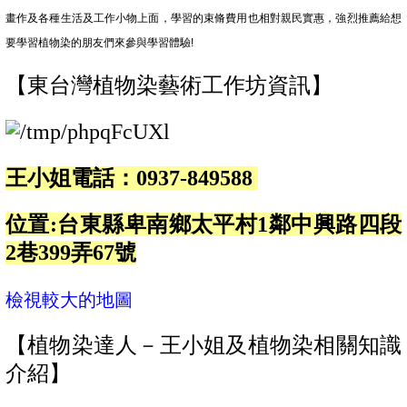
畫作及各種生活及工作小物上面，學習的束脩費用也相對親民實惠，強烈推薦給想
要學習植物染的朋友們來參與學習體驗!
【東台灣植物染藝術工作坊資訊】
王小姐電話：0937-849588
位置:台東縣卑南鄉太平村1鄰中興路四段
2巷399弄67號
檢視較大的地圖
【植物染達人－王小姐及植物染相關知識
介紹】