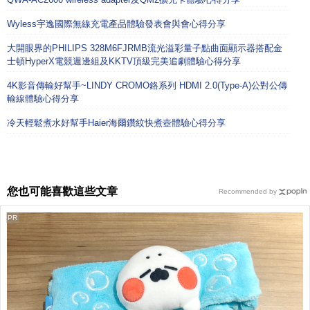
Wyless宇逸國際無線充電產品體驗發表會與會心得分享
大開眼界的PHILIPS 328M6FJRMB流光溢彩量子點曲面顯示器搭配金
士頓HyperX電競週邊組及KKTV頂級完美追劇體驗心得分享
4K影音傳輸好幫手~LINDY CROMO鉻系列 HDMI 2.0(Type-A)公對公傳
輸線體驗心得分享
冷天輕鬆煮水好幫手Haier海爾鑽紋快煮壺體驗心得分享
您也可能喜歡這些文章
Recommended by
PR