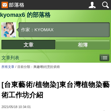
kyomax6 的部落格
作家：KYOMAX
文章
相簿
文章列表
所有文章
/
目前分類：興趣嗜好|烹飪烘焙
[台東藝術/植物染]東台灣植物染藝
術工作坊介紹
2021
/
05
/
18
10:34:01