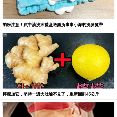
豹粉注意！買中油洗沐禮盒送無所事事小海豹洗臉髮帶
PR
檸檬加它，堅持一週大肚腩不見了，重新回到45公斤
PR