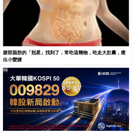
腹部脂肪的「剋星」找到了，常吃這幾物，吃走大肚囊，瘦
出小蠻腰
PR