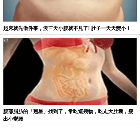
起床就先做件事，沒三天小腹就不見了! 肚子一天天變小！
PR
腹部脂肪的「剋星」找到了，常吃這幾物，吃走大肚囊，瘦
出小蠻腰