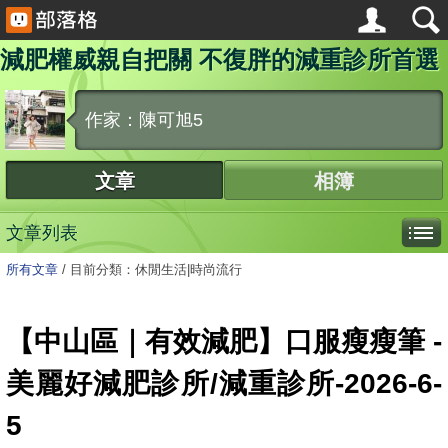
減肥權威親自把關 不復胖的減重診所首選
作家：陳可旭5
文章
相簿
文章列表
所有文章
/
目前分類：休閒生活|時尚流行
【中山區｜有效減肥】口服瘦瘦筆 -
美麗好減肥診所/減重診所-2026-6-
5