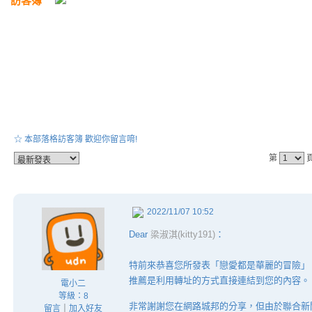
訪客簿
☆ 本部落格訪客簿 歡迎你留言唷!
第
2022/11/07 10:52
Dear
梁淑淇(kitty191)
：
特前來恭喜您所發表「戀愛都是華麗的冒險」
推薦是利用轉址的方式直接連結到您的內容。
電小二
等級：8
非常謝謝您在網路城邦的分享，但由於聯合新
留言
｜
加入好友