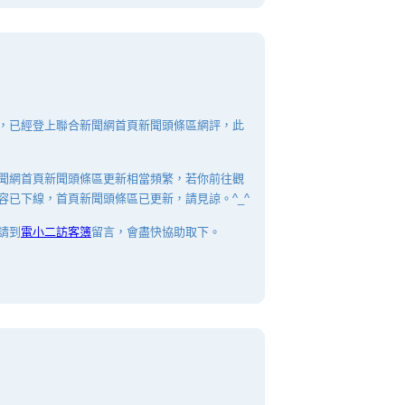
，已經登上聯合新聞網首頁新聞頭條區網評，此
聞網首頁新聞頭條區更新相當頻繁，若你前往觀
容已下線，首頁新聞頭條區已更新，請見諒。^_^
請到
電小二訪客簿
留言，會盡快協助取下。