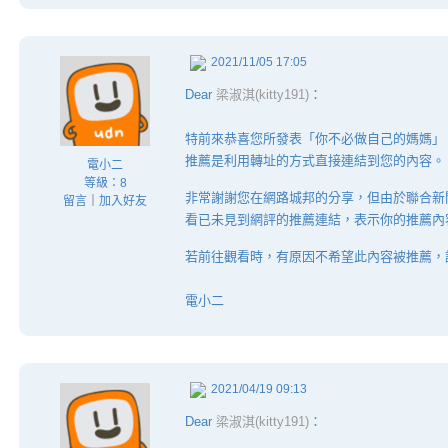
2021/11/05 17:05
Dear
梁淑淇(kitty191)
：
特前來恭喜您所發表「你不必做自己的媽媽」
推薦是利用轉址的方式直接連結到您的內容。
電小二
等級：8
非常謝謝您在網路城邦的分享，但由於聯合新
留言
｜
加入好友
看已未見到網評的推薦連結，表示你的推薦內
若前往觀看時，有原因不希望此內容被推薦，
電小二
2021/04/19 09:13
Dear
梁淑淇(kitty191)
：