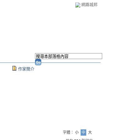
網路城邦
作家簡介
字體：
小
中
大