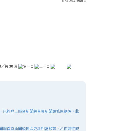
共有
294
則留言
頁／共
30
頁
，已經登上聯合新聞網首頁新聞頭條區網評，此
聞網首頁新聞頭條區更新相當頻繁，若你前往觀