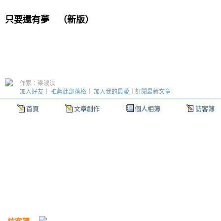
只要還有夢
（
新版
）
作家：梁淑淇
加入好友
｜
推薦此部落格
｜
加入我的最愛
｜
訂閱最新文章
首頁
文章創作
個人相簿
訪客簿