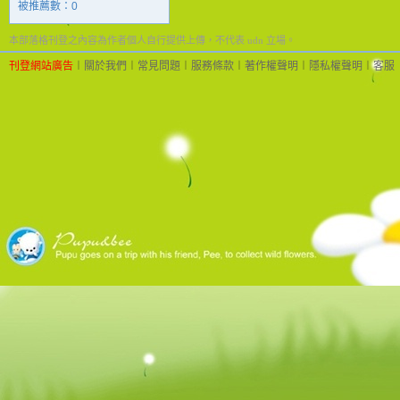
被推薦數：
0
本部落格刊登之內容為作者個人自行提供上傳，不代表 udn 立場。
刊登網站廣告
︱
關於我們
︱
常見問題
︱
服務條款
︱
著作權聲明
︱
隱私權聲明
︱
客服