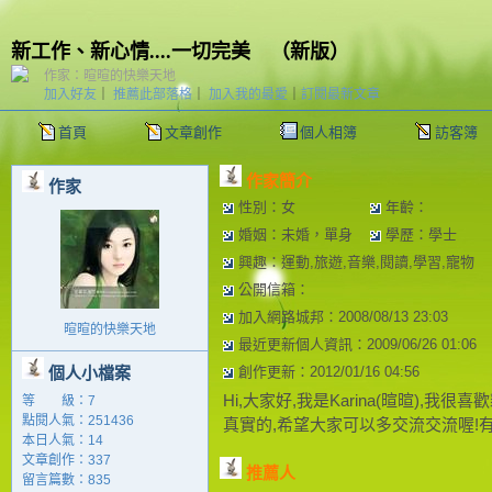
新工作、新心情....一切完美
（
新版
）
作家：暄暄的快樂天地
加入好友
｜
推薦此部落格
｜
加入我的最愛
｜
訂閱最新文章
首頁
文章創作
個人相簿
訪客簿
作家簡介
作家
性別：女
年齡：
婚姻：未婚，單身
學歷：學士
興趣：運動,旅遊,音樂,閱讀,學習,寵物
公開信箱：
加入網路城邦：2008/08/13 23:03
暄暄的快樂天地
最近更新個人資訊：2009/06/26 01:06
個人小檔案
創作更新：2012/01/16 04:56
Hi,大家好,我是Karina(暄暄),我
等 級：7
點閱人氣：251436
真實的,希望大家可以多交流交流喔!
本日人氣：14
文章創作：337
推薦人
留言篇數：835