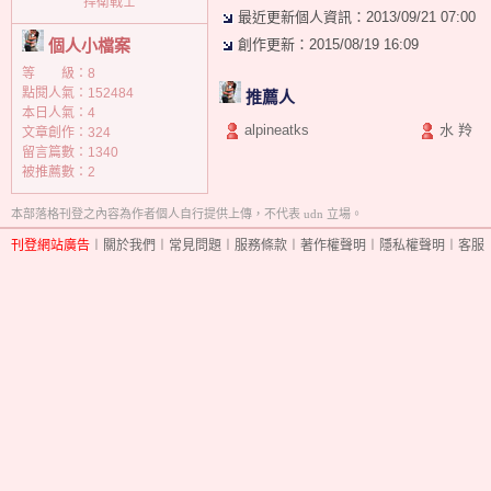
捍衛戰士
最近更新個人資訊：2013/09/21 07:00
個人小檔案
創作更新：2015/08/19 16:09
等 級：8
點閱人氣：152484
推薦人
本日人氣：4
alpineatks
水 羚
文章創作：324
留言篇數：1340
被推薦數：
2
本部落格刊登之內容為作者個人自行提供上傳，不代表 udn 立場。
刊登網站廣告
︱
關於我們
︱
常見問題
︱
服務條款
︱
著作權聲明
︱
隱私權聲明
︱
客服