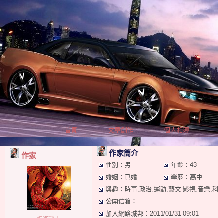
首頁
文章創作
個人相簿
作家簡介
作家
性別：男
年齡：43
婚姻：已婚
學歷：高中
興趣：時事,政治,運動,藝文,影視,音樂,科
公開信箱：
加入網路城邦：2011/01/31 09:01