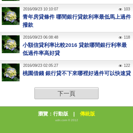
2016
/
09
/
23
10:10:07
103
青年房貸條件 哪間銀行貸款利率最低馬上過件
撥款
2016
/
09
/
23
06:08:48
118
小額信貸利率比較2016 貸款哪間銀行利率最
低過件率高好貸
2016
/
09
/
23
02:05:27
122
桃園借錢 銀行貸不下來哪裡好過件可以快速貸
下一頁
瀏覽：
行動版
|
傳統版
udn.com © 2012