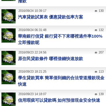
撥款
2016
/
09
/
24
10:39:17
130
汽車貸款試算表 優惠貸款低率方案
2016
/
09
/
24
06:31:48
132
華南銀行信貸 銀行貸不下來哪裡過件率100%
立即撥款呢
2016
/
09
/
23
22:24:56
207
原住民貸款條件 哪裡借錢快速放款
2016
/
09
/
23
18:21:25
113
學生貸款買車 簡單借到錢的合法管道撥款現金
快速
2016
/
09
/
23
14:18:07
139
信用瑕疵可以貸款嗎 如何預借現金安全快速