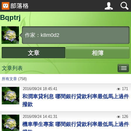
Bqptrj
作家：k8m0d2
文章
相簿
文章列表
所有文章
(758)
2016
/
09
/
24
18:45:41
171
和潤車貸利息 哪間銀行貸款利率最低馬上過件
撥款
2016
/
09
/
24
14:41:31
126
機車學生專案 哪間銀行貸款利率最低馬上過件