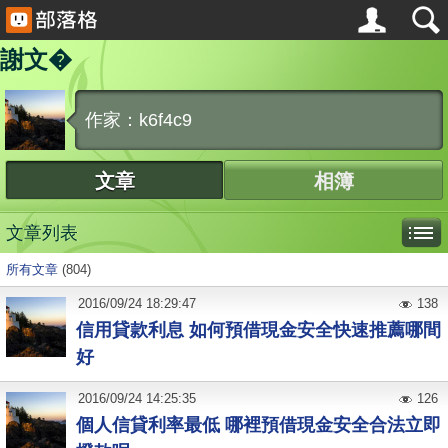
謝文�
作家：k6f4c9
文章
相簿
文章列表
所有文章
(804)
2016
/
09
/
24
18:29:47
138
信用貸款利息 如何預借現金安全快速推薦哪間
好
2016
/
09
/
24
14:25:35
126
個人信貸利率最低 哪裡預借現金安全合法立即