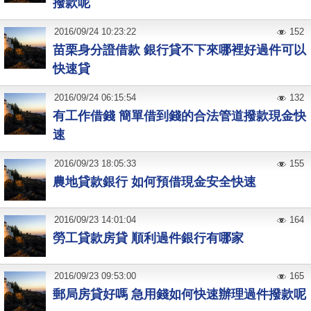
撥款呢
2016
/
09
/
24
10:23:22
152
苗栗身分證借款 銀行貸不下來哪裡好過件可以
快速貸
2016
/
09
/
24
06:15:54
132
有工作借錢 簡單借到錢的合法管道撥款現金快
速
2016
/
09
/
23
18:05:33
155
農地貸款銀行 如何預借現金安全快速
2016
/
09
/
23
14:01:04
164
勞工貸款房貸 順利過件銀行有哪家
2016
/
09
/
23
09:53:00
165
郵局房貸好嗎 急用錢如何快速辦理過件撥款呢