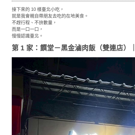
接下來的 10 樣臺北小吃，
就是我會親自帶朋友去吃的在地美食。
不趕行程、不拚數量，
而是一口一口，
慢慢認識臺北。
第 1 家：饌堂－黑金滷肉飯（雙連店