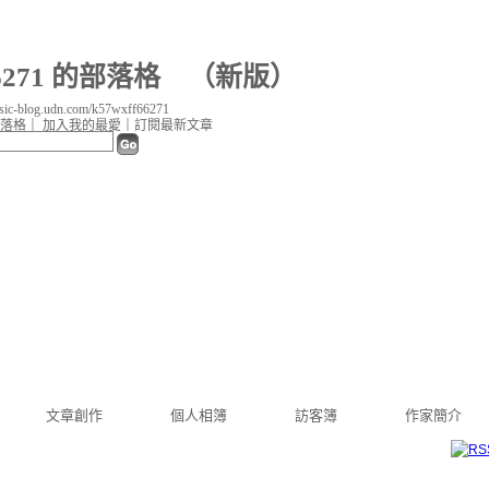
66271 的部落格
（
新版
）
c-blog.udn.com/k57wxff66271
落格
｜
加入我的最愛
｜
訂閱最新文章
文章創作
個人相簿
訪客簿
作家簡介