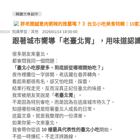
胖老闆誠意肉粥辣的推薦嗎？ 》台北小吃美食特輯｜10
0034
知識學習
｜
其他
2026/01/14 18:00:00
跟著城市嚮導「老臺北胃」，用味道認
很多朋友來臺北，
都會問我同一個問題：
「臺北小吃那麼多，到底該從哪裡開始吃？」
夜市裡攤位一字排開、老店藏在巷弄轉角，
看起來都很有名，卻又怕吃錯、踩雷，
結果行程走完，反而沒真正記住臺北的味道。
我常被朋友笑說是「
老臺北胃
」。
不是因為特別會吃，而是因為在這座城市待久了，
知道哪些味道是陪著臺北人成長的日常。
這篇文章，就是我整理的一份清單。
如果你第一次來臺北，
我會帶你從這
10 樣最具代表性的臺北小吃
開始，
不追一時爆紅、不走浮誇路線，