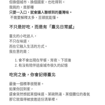
但換個城市、換個國家，也吃得到。
我挑的，是那種
只要一入口，就會讓人聯想到的臺灣味。
不需要解釋太多，舌頭就能懂。
不只是好吃，而是有「臺北日常感」
臺北的小吃迷人，
不只在味道，
而在它融入生活的方式。
我在意的是：
會不會出現在早餐、宵夜、下班後
有沒有陪伴這座城市很久的記憶
吃完之後，你會記得臺北
最後一個標準很簡單。
如果你回到家，
還會突然想起某個味道、某碗熱湯、某個攤位的香氣
那它就值得被放進這份清單裡。