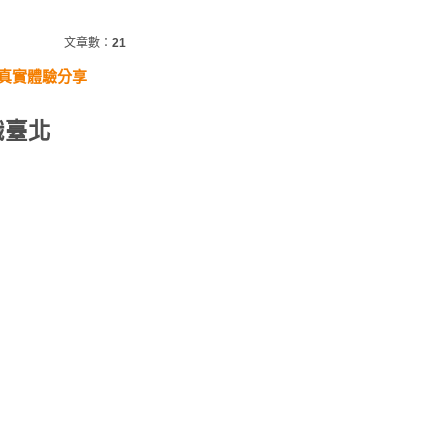
文章數：
21
家真實體驗分享
識臺北