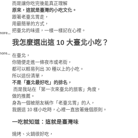
而是讓你吃完後能真正理解
原來，這就是臺灣的小吃文化。
跟著老臺北胃走，
用最簡單的方式，
把臺北的味道，一樣一樣記在心裡。
more...
我怎麼選出這 10 大臺北小吃？
ore...
在臺北，
你隨便走進一條夜市或老街，
都可以輕易列出 30 種以上的小吃。
所以這份清單，
不是「臺北最好吃」的排名，
而是我站在「第一次來臺北的旅客」角度，
做的推薦。
身為一個被朋友稱作「老臺北胃」的人，
我選這 10 樣小吃時，心裡一直放著幾個原則。
一吃就知道：這就是臺灣味
燒烤、火鍋很好吃，