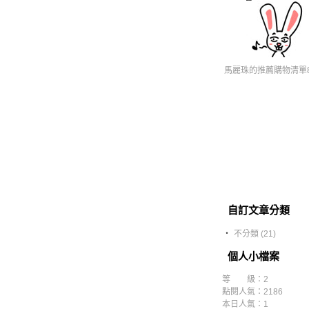
馬麗珠的推薦購物清單8
自訂文章分類
‧
不分類 (21)
個人小檔案
等 級：2
點閱人氣：2186
本日人氣：1