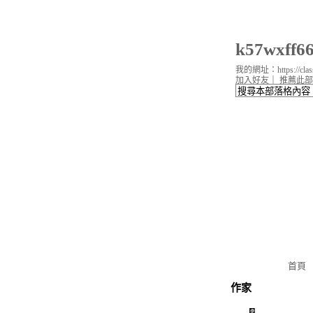
k57wxff
我的網址：https://classi
加入好友
｜
推薦此部
首頁
作家