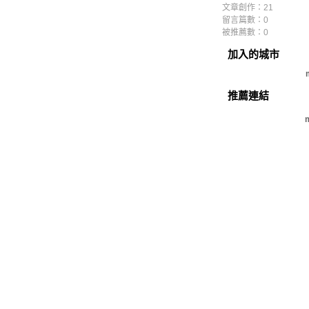
文章創作：21
留言篇數：0
被推薦數：
0
加入的城市
推薦連結
m