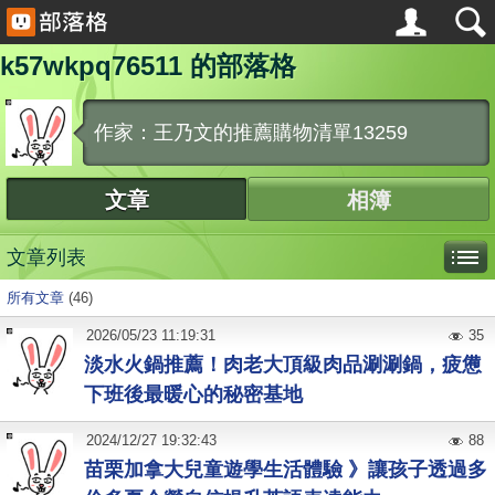
k57wkpq76511 的部落格
作家：王乃文的推薦購物清單13259
文章
相簿
文章列表
所有文章
(46)
2026
/
05
/
23
11:19:31
35
淡水火鍋推薦！肉老大頂級肉品涮涮鍋，疲憊
下班後最暖心的秘密基地
2024
/
12
/
27
19:32:43
88
苗栗加拿大兒童遊學生活體驗 》讓孩子透過多