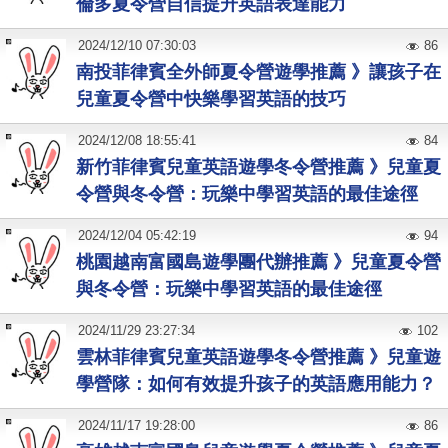
倫多夏令營自信提升英語表達能力
2024
/
12
/
10
07:30:03
86
南投菲律賓全外師夏令營遊學推薦 》讓孩子在
兒童夏令營中快樂學習英語的技巧
2024
/
12
/
08
18:55:41
84
新竹菲律賓兒童英語遊學冬令營推薦 》兒童夏
令營與冬令營：玩樂中學習英語的最佳途徑
2024
/
12
/
04
05:42:19
94
桃園越南富國島遊學團代辦推薦 》兒童夏令營
與冬令營：玩樂中學習英語的最佳途徑
2024
/
11
/
29
23:27:34
102
雲林菲律賓兒童英語遊學冬令營推薦 》兒童遊
學營隊：如何有效提升孩子的英語應用能力？
2024
/
11
/
17
19:28:00
86