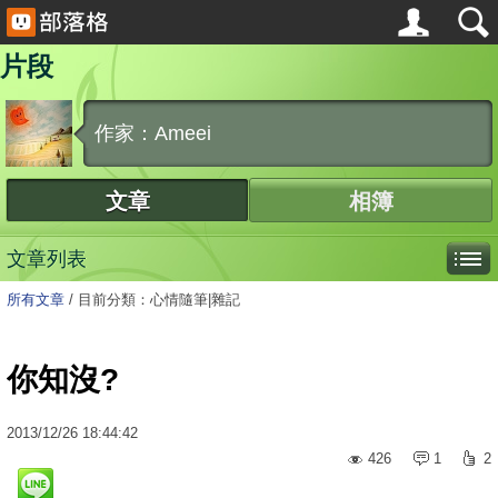
片段
作家：Ameei
文章
相簿
文章列表
所有文章
/
目前分類：心情隨筆|雜記
你知沒?
2013
/
12
/
26
18:44:42
426
1
2