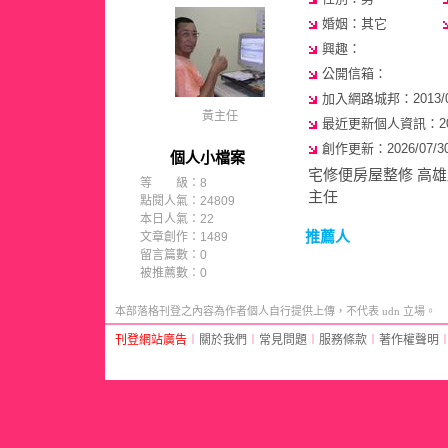
婚姻：其它
興趣：
公開信箱：
加入網路城邦：2013/07/
黃主任
最近更新個人資訊：2018/
創作更新：2026/07/30 
個人小檔案
宅修便房屋整修 高雄店
等 級：8
主任
點閱人氣：24809
本日人氣：22
推薦人
文章創作：1489
留言篇數：0
被推薦數：
0
本部落格刊登之內容為作者個人自行提供上傳，不代表 udn 立場。
刊登網站廣告
︱
關於我們
︱
常見問題
︱
服務條款
︱
著作權聲明