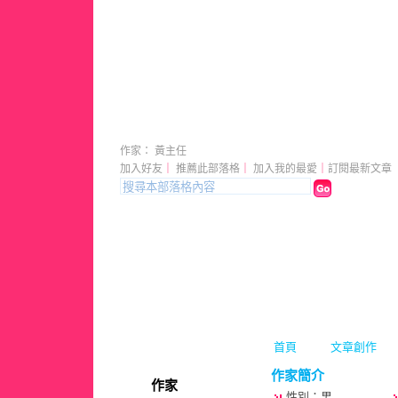
[漆]高雄油漆.高雄刷漆.091
作家： 黃主任
加入好友
｜
推薦此部落格
｜
加入我的最愛
｜
訂閱最新文章
首頁
文章創作
作家簡介
作家
性別：男