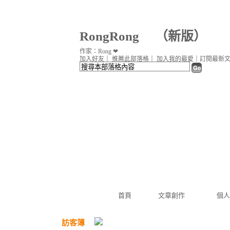
RongRong
（
新版
）
作家：Rong ❤
加入好友
｜
推薦此部落格
｜
加入我的最愛
｜
訂閱最新
首頁
文章創作
個人
訪客簿