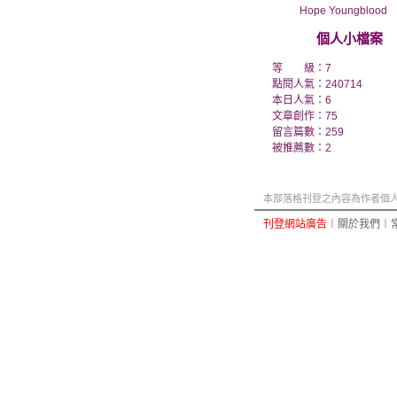
Hope Youngblood
個人小檔案
等 級：7
點閱人氣：240714
本日人氣：6
文章創作：75
留言篇數：259
被推薦數：
2
本部落格刊登之內容為作者個人自
刊登網站廣告
︱
關於我們
︱