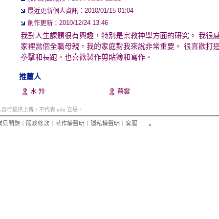
最近更新個人資訊：2010/01/15 01:04
創作更新：2010/12/24 13:46
我對人生課題很有興趣，特別是宗教神學方面的研究。 我很
家裡當個全職母親，我的家庭對我來說非常重要。 很喜歡打
拳擊和長跑。也喜歡製作剪貼簿和寫作。
推薦人
水 羚
慕雲
行提供上傳，不代表 udn 立場。
常見問題
︱
服務條款
︱
著作權聲明
︱
隱私權聲明
︱
客服