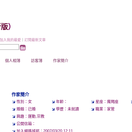
新版
）
加入我的最愛
｜
訂閱最新文章
個人相簿
訪客簿
作家簡介
作家簡介
性別：女
年齡：
星座：魔羯座
婚姻：已婚
學歷：未就讀
職業：家管
興趣：運動,宗教
公開信箱：
加入網路城邦：2007/03/20 12:11