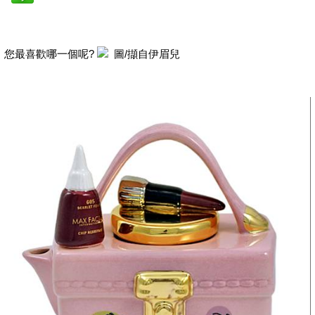
您最喜歡哪一個呢?
圖/擷自伊眉兒