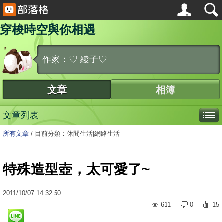
穿梭時空與你相遇
作家：♡ 綾子♡
文章
相簿
文章列表
所有文章
/
目前分類：休閒生活|網路生活
特殊造型壺，太可愛了~
2011
/
10
/
07
14:32:50
611
0
15