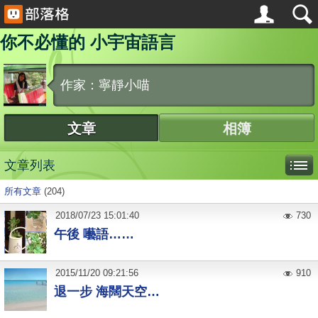
你不必懂的 小宇宙語言
作家：寧靜小喵
文章
相簿
文章列表
所有文章
(204)
2018
/
07
/
23
15:01:40
730
午後 囈語……
2015
/
11
/
20
09:21:56
910
退一步 海闊天空…