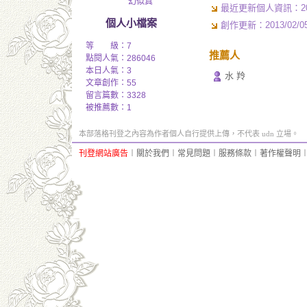
幻似真
最近更新個人資訊：2010/
個人小檔案
創作更新：2013/02/05 
等 級：7
推薦人
點閱人氣：286046
本日人氣：3
水 羚
文章創作：55
留言篇數：3328
被推薦數：
1
本部落格刊登之內容為作者個人自行提供上傳，不代表 udn 立場。
刊登網站廣告
︱
關於我們
︱
常見問題
︱
服務條款
︱
著作權聲明