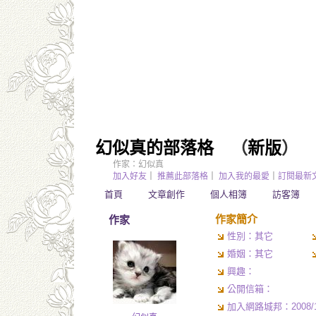
幻似真的部落格
（
新版
）
作家：幻似真
加入好友
｜
推薦此部落格
｜
加入我的最愛
｜
訂閱最新
首頁
文章創作
個人相簿
訪客簿
作家簡介
作家
性別：其它
婚姻：其它
興趣：
公開信箱：
加入網路城邦：2008/10/