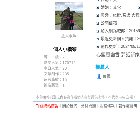
婚姻：其它
興趣：旅遊,音樂,命理
公開信箱：
加入網路城邦：2015/07/
旅人歌吟
最近更新個人資訊：2019/
創作更新：2024/09/12 
個人小檔案
心靈飄幽香 夢話新家
等 級：7
點閱人氣：170712
推薦人
本日人氣：20
文章創作：235
慕雲
留言篇數：15
被推薦數：
1
本部落格刊登之內容為作者個人自行提供上傳，不代表 udn 立場。
刊登網站廣告
︱
關於我們
︱
常見問題
︱
服務條款
︱
著作權聲明