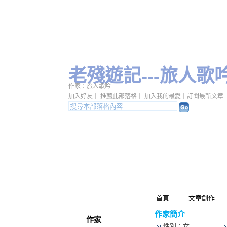
老殘遊記---旅人歌
作家：旅人歌吟
加入好友
｜
推薦此部落格
｜
加入我的最愛
｜
訂閱最新文章
首頁
文章創作
作家簡介
作家
性別：女