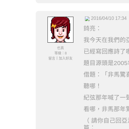
2016/04/10 17:34
錡亮：
我今天在我們的
也真
已經寫回應詩了
等級：8
留言
｜
加入好友
題目源頭是200
借題：「非馬驚
聽哪！
紀弦那年喊了一
看哪，非馬那年驚
（ 請你自己回
篇：