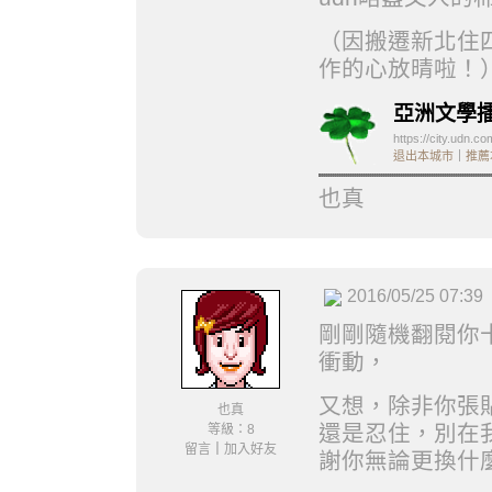
（因搬遷新北住
作的心放晴啦！
亞洲文學
https://city.udn.c
退出本城市
｜
推薦
也真
2016/05/25 07:39
剛剛隨機翻閱你
衝動，
又想，除非你張
也真
還是忍住，別在
等級：8
留言
｜
加入好友
謝你無論更換什