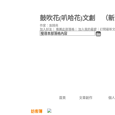
鼓吹花(叭哈花)文創
（
新
作家：吳錡亮
加入好友
｜
推薦此部落格
｜
加入我的最愛
｜
訂閱最新
首頁
文章創作
個人
訪客簿