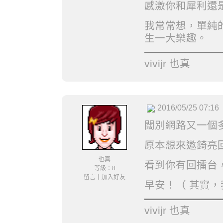
感激你和犀利還
我常常想，單純
生一大樂趣。
vivijr 也真
2016/05/25 07:16
闊別網路又一個多月
原本想來邀錡亮
也真
看到你有回擂台
等級：8
留言
｜
加入好友
早安！（ 其實
vivijr 也真