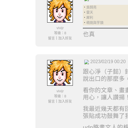
‧
吳錡亮
‧
雲天
‧
犀利
‧
萌烑與芋頭
vivijr
也真
等級：8
留言
｜
加入好友
2023/02/19 00:20
跟心淨（子懿）
說出口的那麼多
看你的文章、畫畫
vivijr
用心，讓人讚揚
等級：8
留言
｜
加入好友
我最近幾天都有
張貼成功鼓舞了
udn略䀆文人的