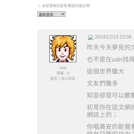
☆ 本部落格訪客簿 歡迎你留言唷!
2024/12/19 22:08
昨天今天夢見的
也不是在udn找
vivijr
這個世界雖大
等級：8
留言
｜
加入好友
文友們雖多
知音卻是可以數
初見你在這文網
網誌上的；
你唱黃安的新鴛鴦