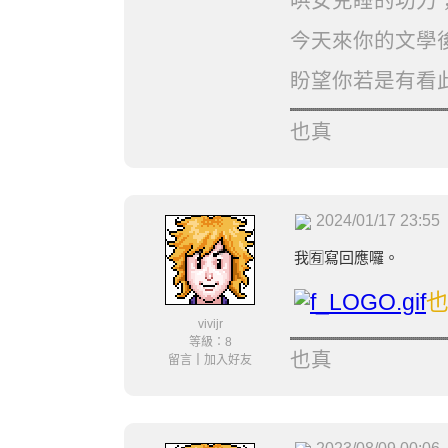
哄女兒睡的功力
今天來你的文學
盼望你若是有看
也真
2024/01/17 23:55
我🈶️寫回應囉。
vivijr
等級：8
也真
留言
｜
加入好友