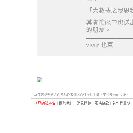
「大數據之我思
其實忙碌中也送
的朋友。
vivijr 也真
本部落格刊登之內容為作者個人自行提供上傳，不代表 udn 立場。
刊登網站廣告
︱
關於我們
︱
常見問題
︱
服務條款
︱
著作權聲明