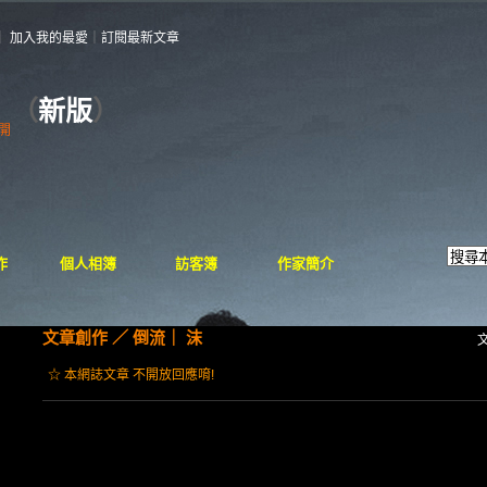
｜
加入我的最愛
｜
訂閱最新文章
（
新版
）
開
作
個人相簿
訪客簿
作家簡介
文章創作
／
倒流｜ 沫
☆ 本網誌文章 不開放回應唷!