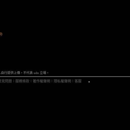
)
行提供上傳，不代表 udn 立場。
常見問題
︱
服務條款
︱
著作權聲明
︱
隱私權聲明
︱
客服