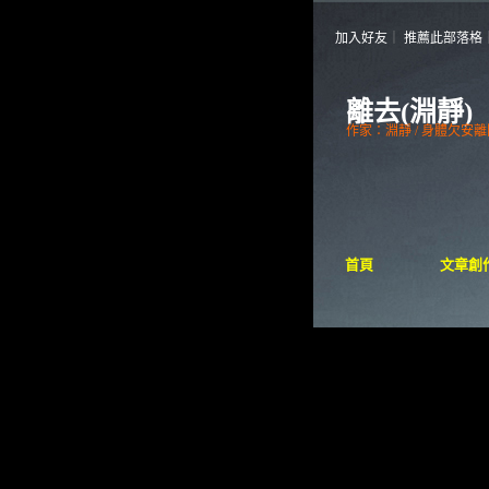
加入好友
｜
推薦此部落格
離去(淵靜)
作家：淵靜 / 身體欠安離
首頁
文章創