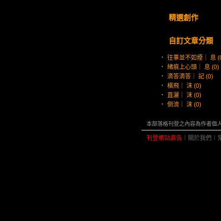
精選創作
自訂文章分類
‧
往事並不如煙｜ 息 (0
‧
緒痕上心頭｜ 息 (0)
‧
滴答滴答｜ 記 (0)
‧
橫飛｜ 沫 (0)
‧
直灑｜ 沫 (0)
‧
倒流｜ 沫 (0)
本部落格刊登之內容為作者個人自
刊登網站廣告
︱
關於我們
︱