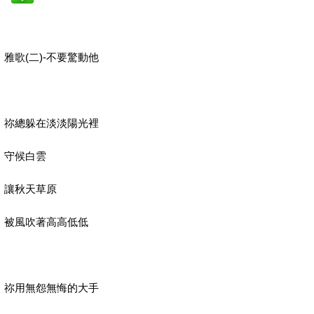
雅歌
二
不要驚動他
(
)-
祢總躲在淡淡陽光裡
守候白雲
讓秋天草原
被風吹著高高低低
祢用無怨無悔的大手