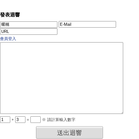
發表迴響
會員登入
+
=
※ 請計算輸入數字
送出迴響