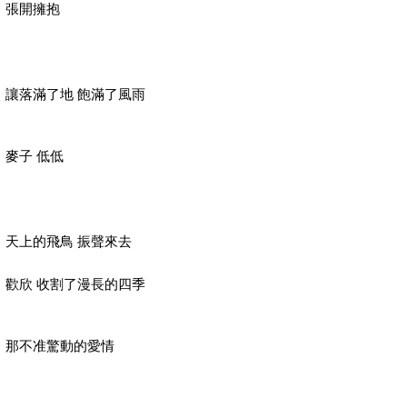
張開擁抱
讓落滿了地
飽滿了風雨
麥子
低低
天上的飛鳥 振聲來去
歡欣
收割了
漫長的四季
那不准驚動的愛情