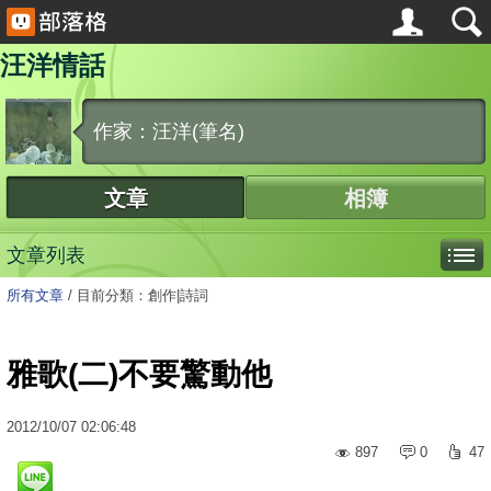
汪洋情話
作家：汪洋(筆名)
文章
相簿
文章列表
所有文章
/
目前分類：創作|詩詞
雅歌(二)不要驚動他
2012
/
10
/
07
02:06:48
897
0
47