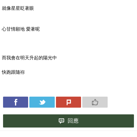
就像星星眨著眼
心甘情願地
愛著呢
而我會在明天升起的陽光中
快跑跟隨祢
回應