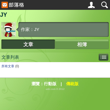
JY
作家：JY
文章
相簿
文章列表
所有文章
(0)
瀏覽：
行動版
|
傳統版
udn.com © 2012