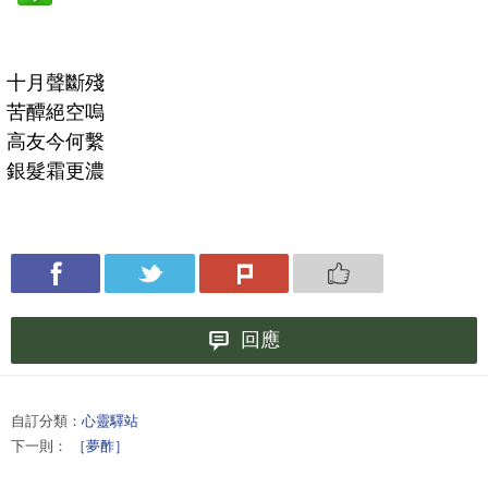
十月聲斷殘
苦醰絕空嗚
高友今何繫
銀髮霜更濃
回應
自訂分類：
心靈驛站
下一則：
［夢酢］