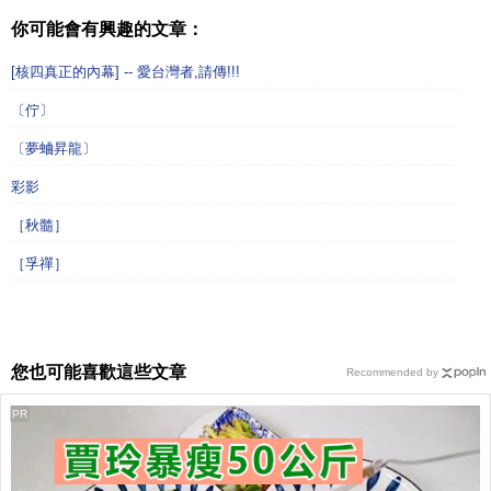
你可能會有興趣的文章：
[核四真正的內幕] -- 愛台灣者,請傳!!!
〔佇〕
〔夢蛐昇龍〕
彩影
［秋髓］
［孚禪］
您也可能喜歡這些文章
Recommended by
PR