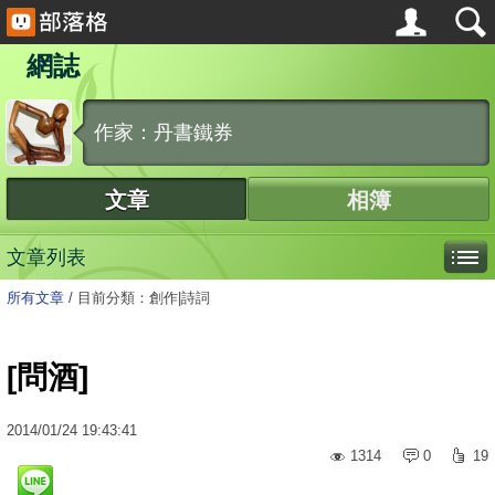
網誌
作家：丹書鐵券
文章
相簿
文章列表
所有文章
/
目前分類：創作|詩詞
[問酒]
2014
/
01
/
24
19:43:41
1314
0
19