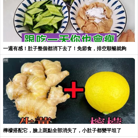
一週有感！肚子整個都消下去了！免節食，排空順暢就夠
PR
檸檬搭配它，臉上斑點全部消失了，小肚子都變平坦了