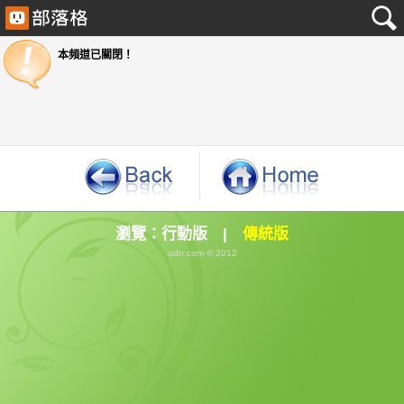
本頻道已關閉！
瀏覽：
行動版
|
傳統版
udn.com © 2012