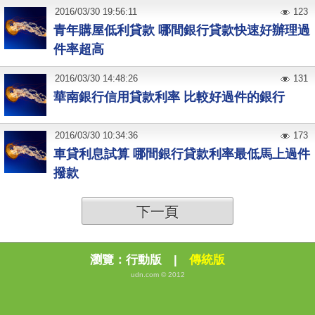
2016
/
03
/
30
19:56:11
123
青年購屋低利貸款 哪間銀行貸款快速好辦理過
件率超高
2016
/
03
/
30
14:48:26
131
華南銀行信用貸款利率 比較好過件的銀行
2016
/
03
/
30
10:34:36
173
車貸利息試算 哪間銀行貸款利率最低馬上過件
撥款
下一頁
瀏覽：
行動版
|
傳統版
udn.com © 2012