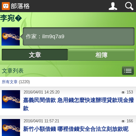
李宛�
作家：ilm9q7a9
文章
相簿
文章列表
所有文章
(1220)
2016
/
04
/
01
14:25:20
153
嘉義民間借款 急用錢怎麼快速辦理貸款現金撥
款
2016
/
04
/
01
11:57:21
166
新竹小額借錢 哪裡借錢安全合法立刻放款呢