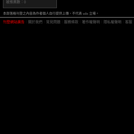
被推薦數：
0
本部落格刊登之內容為作者個人自行提供上傳，不代表 udn 立場。
刊登網站廣告
︱
關於我們
︱
常見問題
︱
服務條款
︱
著作權聲明
︱
隱私權聲明
︱
客服