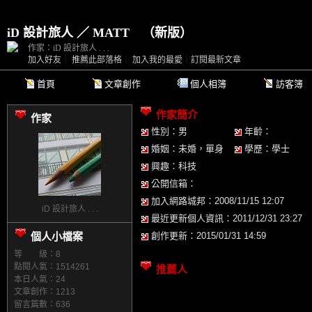
iD 設計旅人 ／ MATT
（
新版
）
作家：iD 設計旅人 . . .
加入好友
｜
推薦此部落格
｜
加入我的最愛
｜
訂閱最新文章
首頁
文章創作
個人相簿
訪客簿
作家簡介
作家
性別：男
年齡：
婚姻：未婚，單身
學歷：學士
興趣：科技
公開信箱：
加入網路城邦：2008/11/15 12:07
iD 設計旅人 . . .
最近更新個人資訊：2011/12/31 23:27
個人小檔案
創作更新：2015/01/31 14:59
等 級：8
點閱人氣：1514261
推薦人
本日人氣：24
文章創作：1213
留言篇數：636