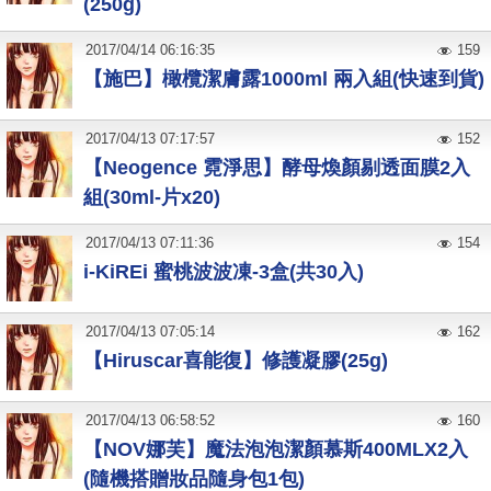
(250g)
2017
/
04
/
14
06:16:35
159
【施巴】橄欖潔膚露1000ml 兩入組(快速到貨)
2017
/
04
/
13
07:17:57
152
【Neogence 霓淨思】酵母煥顏剔透面膜2入
組(30ml-片x20)
2017
/
04
/
13
07:11:36
154
i-KiREi 蜜桃波波凍-3盒(共30入)
2017
/
04
/
13
07:05:14
162
【Hiruscar喜能復】修護凝膠(25g)
2017
/
04
/
13
06:58:52
160
【NOV娜芙】魔法泡泡潔顏慕斯400MLX2入
(隨機搭贈妝品隨身包1包)