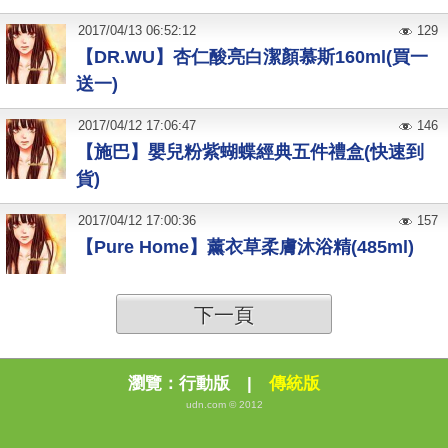
2017
/
04
/
13
06:52:12
129
【DR.WU】杏仁酸亮白潔顏慕斯160ml(買一
送一)
2017
/
04
/
12
17:06:47
146
【施巴】嬰兒粉紫蝴蝶經典五件禮盒(快速到
貨)
2017
/
04
/
12
17:00:36
157
【Pure Home】薰衣草柔膚沐浴精(485ml)
下一頁
瀏覽：
行動版
|
傳統版
udn.com © 2012