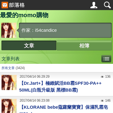
最愛的momo購物
作家：i54candice
文章
相簿
文章列表
所有文章
(3424)
2017
/
04
/
14
06:29:29
136
【Dr.Jart+】極緻賦活BB霜SPF30-PA++
50ML(白瓶升級版 黑標BB霜)
2017
/
04
/
14
06:23:08
146
【KLORANE bebe蔻蘿蘭寶寶】保濕乳霜皂